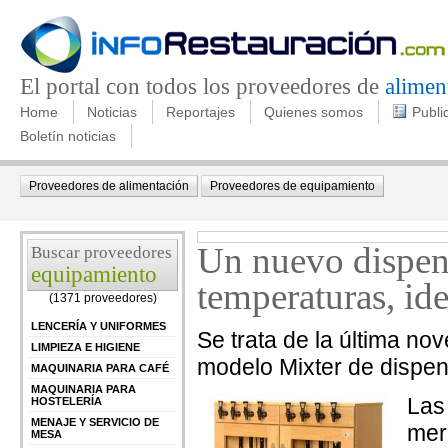
El portal con todos los proveedores de
alimen
Home
Noticias
Reportajes
Quienes somos
Publi
Boletín noticias
Proveedores de alimentación
Proveedores de equipamiento
Un nuevo dispen
Buscar proveedores
equipamiento
temperaturas, id
(1371 proveedores)
LENCERÍA Y UNIFORMES
Se trata de la última no
LIMPIEZA E HIGIENE
modelo Mixter de dispe
MAQUINARIA PARA CAFÉ
MAQUINARIA PARA
Las
HOSTELERÍA
MENAJE Y SERVICIO DE
mer
MESA