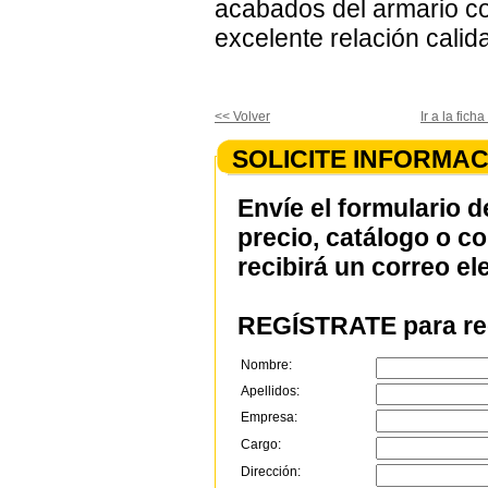
acabados del armario co
excelente relación calid
<< Volver
Ir a la fic
SOLICITE INFORMAC
Envíe el formulario d
precio, catálogo o c
recibirá un correo el
REGÍSTRATE para rec
Nombre:
Apellidos:
Empresa:
Cargo:
Dirección: