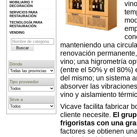
vino
MOBILIARIO Y
DECORACIÓN
tem
SERVICIOS PARA
RESTAURACIÓN
mod
TECNOLOGÍA PARA
RESTAURACIÓN
emp
VENDING
con
manteniendo una circula
renovación permanente, 
vino; una higrometría o
Dónde
(entre el 50% y el 80%) 
del mismo; un sistema an
Tipo proveedor
absorver las vibracione
vino y aislamiento térmi
Sirve a
Vicave facilita fabricar
cliente necesite.
El grup
frigoristas con una gra
factores se obtienen una