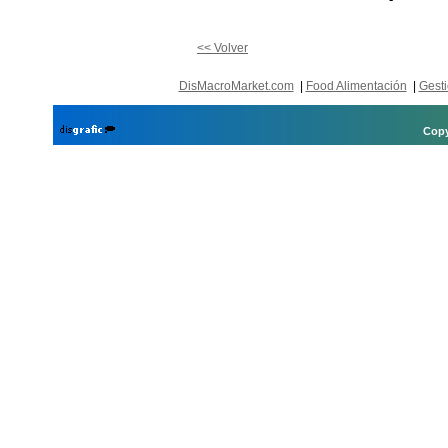
<< Volver
DisMacroMarket.com
|
Food Alimentación
|
Gesti
Copy