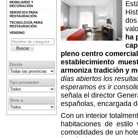
Está
MOBILIARIO Y
DECORACIÓN
His
SERVICIOS PARA
RESTAURACIÓN
dos
TECNOLOGÍA PARA
RESTAURACIÓN
val
VENDING
ha 
cap
pleno centro comercial
establecimiento muest
Dónde
armoniza tradición y 
días abiertos los resul
Tipo proveedor
esperamos es ir consoli
señala el director Gene
Sirve a
españolas, encargada de 
Con un interior totalmen
habitaciones de estilo 
comodidades de un hot