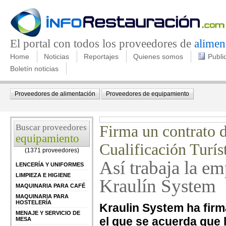
El portal con todos los proveedores de
alimen
Home
Noticias
Reportajes
Quienes somos
Publi
Boletín noticias
Proveedores de alimentación
Proveedores de equipamiento
Buscar proveedores
Firma un contrato 
equipamiento
Cualificación Turí
(1371 proveedores)
Así trabaja la em
LENCERÍA Y UNIFORMES
LIMPIEZA E HIGIENE
Kraulín System
MAQUINARIA PARA CAFÉ
MAQUINARIA PARA
HOSTELERÍA
Kraulin System ha fir
MENAJE Y SERVICIO DE
el que se acuerda que l
MESA