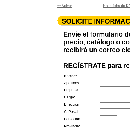
<< Volver
Ir a la ficha d
SOLICITE INFORMAC
Envíe el formulario d
precio, catálogo o c
recibirá un correo el
REGÍSTRATE para rec
Nombre:
Apellidos:
Empresa:
Cargo:
Dirección:
C. Postal:
Población:
Provincia: