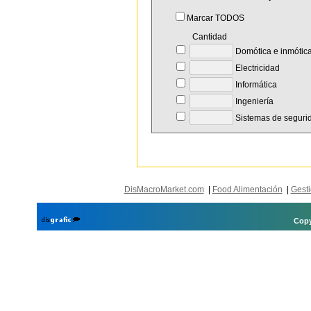
Marcar TODOS
Cantidad
Domótica e inmótic
Electricidad
Informática
Ingeniería
Sistemas de seguri
DisMacroMarket.com
|
Food Alimentación
|
Gesti
Copy