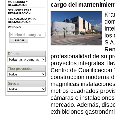
MOBILIARIO Y
cargo del mantenimient
DECORACIÓN
SERVICIOS PARA
Kra
RESTAURACIÓN
TECNOLOGÍA PARA
dom
RESTAURACIÓN
Int
VENDING
los
S.A.
Ren
Dónde
profesionalidad de su p
proyectos integrales, ll
Tipo proveedor
Centro de Cualificación T
construcción moderna di
magníficas instalacione
Sirve a
metros cuadrados provist
cámaras e instalaciones
mercado. Además, dispo
exhibiciones gastronómi