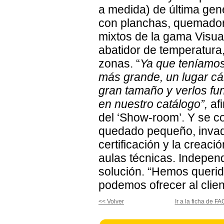
a medida) de última gen
con planchas, quemador
mixtos de la gama Visua
abatidor de temperatura,
zonas. “
Ya que teníamos
más grande, un lugar cá
gran tamaño y verlos fu
en nuestro catálogo”,
afi
del ‘Show-room’. Y se co
quedado pequeño, invadid
certificación y la creac
aulas técnicas. Indepen
solución. “Hemos querido
podemos ofrecer al client
<< Volver
Ir a la ficha de