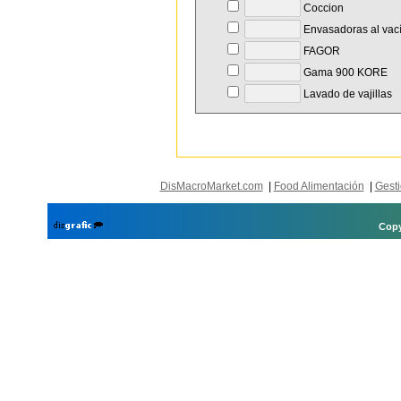
Coccion
Envasadoras al vac
FAGOR
Gama 900 KORE
Lavado de vajillas
DisMacroMarket.com
|
Food Alimentación
|
Gesti
Copy