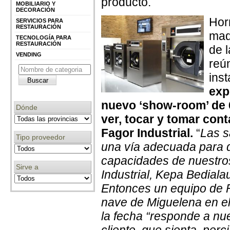
producto.
MOBILIARIO Y
DECORACIÓN
Horn
SERVICIOS PARA
RESTAURACIÓN
maq
TECNOLOGÍA PARA
RESTAURACIÓN
de l
VENDING
reú
inst
exp
nuevo ‘show-room’ de 6
Dónde
ver, tocar y tomar cont
Fagor Industrial.
“
Las s
Tipo proveedor
una vía adecuada para q
capacidades de nuestros
Sirve a
Industrial, Kepa Bedial
Entonces un equipo de F
nave de Miguelena en e
la fecha “responde a nue