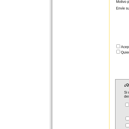
Motivo p
Envíe s
Acep
Quier
¿Q
Si 
de
C