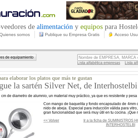
roveedores de
alimentación
y
equipos
para Hostel
Quienes somos
Publique su Empresa Gratis
Acceso Usu
es de equipamiento
Lista alfabética empresas
Lista a
para elaborar los platos que más te gustan
ue la sartén Silver Net, de Interhostelbi
 cm de diametro de alumnio, un material muy práctico, ya que es resistente y pesa
Con mango de baquelita y fondo encapsulado de 4mm de
nido de abeja. Especial para inducción válida para vitro,
gran funcionalidad que será muy útil en tu cocina. ¡Que no
<< Volver
Ir a la ficha de SUMINISTROS
INTERHOSTELBI