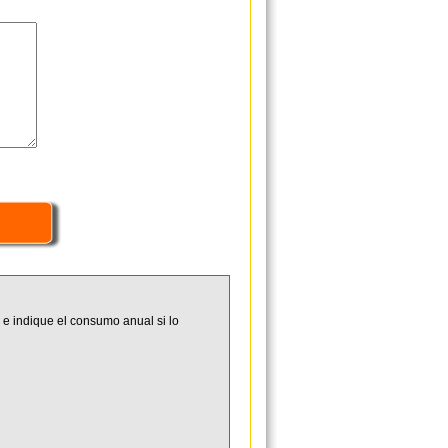
 e indique el consumo anual si lo
R
N