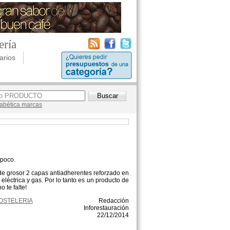
ería
arios
lfabética marcas
 poco.
 grosor 2 capas antiadherentes reforzado en
 eléctrica y gas. Por lo tanto es un producto de
 te falte!
 HOSTELERIA
Redacción
Inforestauración
22/12/2014