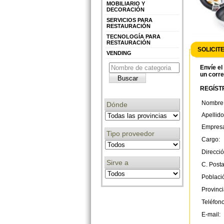
MOBILIARIO Y
DECORACIÓN
SERVICIOS PARA
RESTAURACIÓN
TECNOLOGÍA PARA
RESTAURACIÓN
SOLICIT
VENDING
Envíe el
un corre
REGÍSTR
Nombre
Dónde
Apellido
Empres
Tipo proveedor
Cargo:
Direcció
Sirve a
C. Posta
Poblaci
Provinci
Teléfono
E-mail: