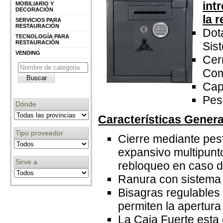
int
MOBILIARIO Y
DECORACIÓN
la 
SERVICIOS PARA
RESTAURACIÓN
Dot
TECNOLOGÍA PARA
RESTAURACIÓN
Sis
VENDING
Cer
Com
Capa
Pes
Dónde
Características Genera
Tipo proveedor
Cierre mediante pest
expansivo multipunt
Sirve a
rebloqueo en caso d
Ranura con sistema 
Bisagras regulables 
permiten la apertura
La Caja Fuerte esta 