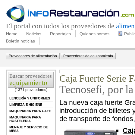
El portal con todos los proveedores de
alimen
Home
Noticias
Reportajes
Quienes somos
Publi
Boletín noticias
Proveedores de alimentación
Proveedores de equipamiento
Buscar proveedores
Caja Fuerte Serie 
equipamiento
Tecnosefi, por l
(1371 proveedores)
LENCERÍA Y UNIFORMES
La nueva caja fuerte Gr
LIMPIEZA E HIGIENE
introducción de billete
MAQUINARIA PARA CAFÉ
de transporte de fondos
MAQUINARIA PARA
HOSTELERÍA
MENAJE Y SERVICIO DE
Caj
MESA