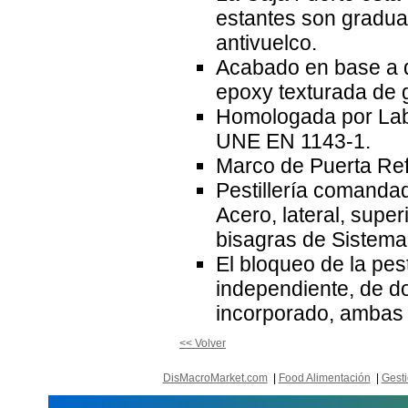
estantes son gradua
antivuelco.
Acabado en base a d
epoxy texturada de 
Homologada por Labo
UNE EN 1143-1.
Marco de Puerta Ref
Pestillería comanda
Acero, lateral, super
bisagras de Sistema 
El bloqueo de la pes
independiente, de d
incorporado, ambas 
<< Volver
DisMacroMarket.com
|
Food Alimentación
|
Gesti