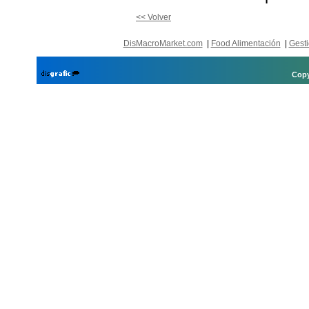
<< Volver
DisMacroMarket.com
|
Food Alimentación
|
Gesti
Copy