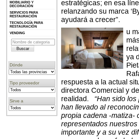
estratégicas; en esa lí
MOBILIARIO Y
DECORACIÓN
relanzando su marca ‘By
SERVICIOS PARA
RESTAURACIÓN
ayudará a crecer”.
TECNOLOGÍA PARA
RESTAURACIÓN
u m
VENDING
más
rel
ya 
Pie
Dónde
Raf
respuesta a la actual si
Tipo proveedor
directora Comercial y d
realidad.
“Han sido los 
Sirve a
han llevado al reconocim
propia cadena -matiza-
representados nuestros 
importante y a su vez di