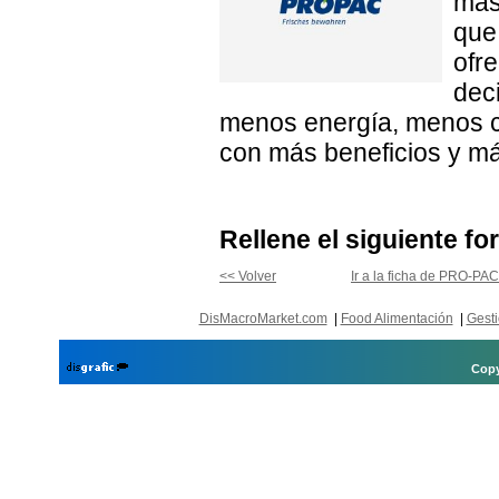
más
que
ofr
dec
menos energía, menos c
con más beneficios y má
Rellene el siguiente fo
<< Volver
Ir a la ficha de PRO-
DisMacroMarket.com
|
Food Alimentación
|
Gesti
Copy