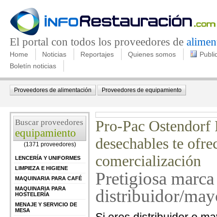
El portal con todos los proveedores de
alimen
Home
Noticias
Reportajes
Quienes somos
Publi
Boletín noticias
Proveedores de alimentación
Proveedores de equipamiento
Buscar proveedores
Pro-Pac Ostendorf P
equipamiento
desechables te ofre
(1371 proveedores)
comercialización
LENCERÍA Y UNIFORMES
LIMPIEZA E HIGIENE
Pretigiosa mar
MAQUINARIA PARA CAFÉ
MAQUINARIA PARA
distribuidor/may
HOSTELERÍA
MENAJE Y SERVICIO DE
MESA