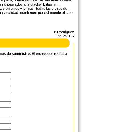
ompartir, donde disfrutar de una buena carne
as o pescados a la placha. Estas mini
ntos tamaños y formas. Todas las piezas de
cia y calidad, mantienen perfectamente el calor
B.Rodríguez
14/12/2015
ones de suministro. El proveedor recibirá