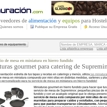
roveedores de
alimentación
y
equipos
para Hostel
Quienes somos
Publique su Empresa Gratis
Acceso Usu
es de equipamiento
Lista alfabética empresas
Lista a
io de mesa en miniatura en hierro fundido
turas gourmet para catering de Supremi
sentación estrella de tus tapas y recetas en caterings y menús, utiliza
las miniatur
de mesa en miniatura compuesto por mini ollas en distintas medidas, sartenes y p
 personalizado para tu servicio de mesa en miniatura en hierro fundido!
Miniaturas gourmet en hierro fundido para hacer que tus
servicio de mesa de Supreminox: pequeñas piezas de men
fundido y con un acabado original que le otorga presenc
servicio de mesa está compuesto por mini ollas de est
marmitas para preparar caldos y estofados, con peq
para que puedan transportarse cómodamente.
Además