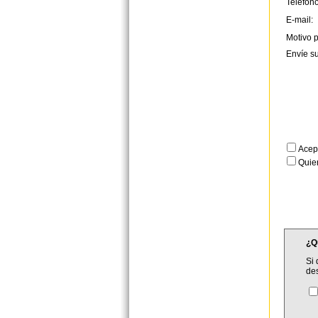
Teléfono
E-mail:
Motivo p
Envíe s
Acep
Quier
¿Q
Si 
de
C