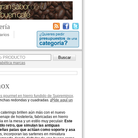
ería
arios
lfabética marcas
nox
as gourmet en hierro fundido de Supreminox
.
lanchas redondas y cuadradas.
¡
Píde aquí un
 caterings brillen aún más con el nuevo
aje de hostelería, fabricadas en hierro
ia en la mesa y un estilo muy peculair.
Este
ilo retro, que simulan las antiguas
ueñas patas que actúan como soporte y asa
, incorporan las sartenes en miniatura