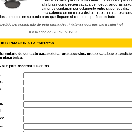
diseñadas tanto para raciones individuales como para c
a la brasa como recién sacada del fuego, verduras asad
sartenes combinan perfectamente entre sí, por sus disti
esta catering en miniatura disfrutan de una alta resisten
los alimentos en su punto para que lleguen al cliente en perfecto estado.
u pedido personalizado de esta gama de miniaturas gourmet para catering!
Ir a la ficha de SUPREM-INOX
E INFORMACIÓN A LA EMPRESA
 formulario de contacto para solicitar presupuestos, precio, catálogo o condici
o electrónico.
ATE para recordar tus datos
:
s:
a:
n:
l:
ón:
a: