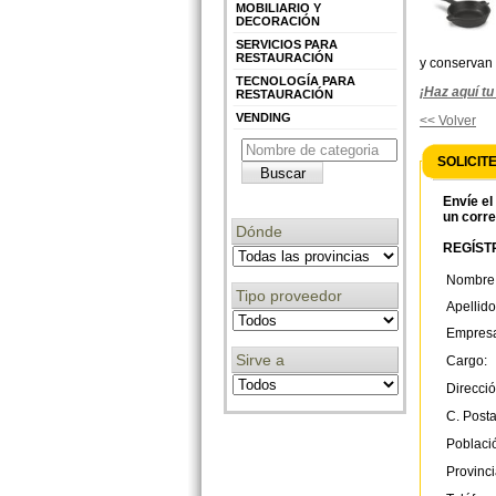
MOBILIARIO Y
DECORACIÓN
SERVICIOS PARA
RESTAURACIÓN
y conservan 
TECNOLOGÍA PARA
¡Haz aquí t
RESTAURACIÓN
VENDING
<< Volver
SOLICIT
Envíe el
un corre
Dónde
REGÍSTR
Nombre
Tipo proveedor
Apellido
Empres
Sirve a
Cargo:
Direcció
C. Posta
Poblaci
Provinci