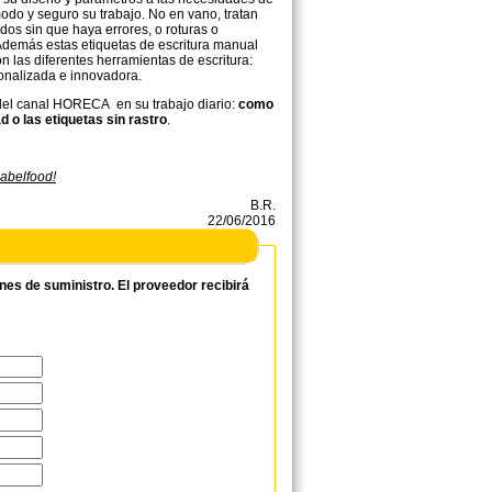
odo y seguro su trabajo. No en vano, tratan
dos sin que haya errores, o roturas o
 Además estas etiquetas de escritura manual
n las diferentes herramientas de escritura:
sonalizada e innovadora.
 del canal HORECA en su trabajo diario:
como
d o las etiquetas sin rastro
.
Labelfood!
B.R.
22/06/2016
ones de suministro. El proveedor recibirá