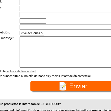
l:
ón:
a:
:
etición:
u mensaje:
to la
Política de Privacidad
o subscribirme al boletín de notícias y recibir información comercial.
ue productos le interesan de LABELFOOD?
quiere pedir información de productos concretos marque la casilla correspondiente