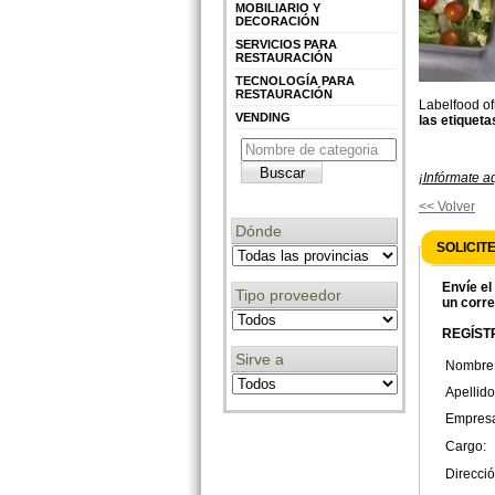
MOBILIARIO Y
DECORACIÓN
SERVICIOS PARA
RESTAURACIÓN
TECNOLOGÍA PARA
RESTAURACIÓN
Labelfood of
VENDING
las etiqueta
¡Infórmate a
<< Volver
Dónde
SOLICIT
Envíe el
Tipo proveedor
un corre
REGÍSTR
Sirve a
Nombre
Apellido
Empres
Cargo:
Direcció