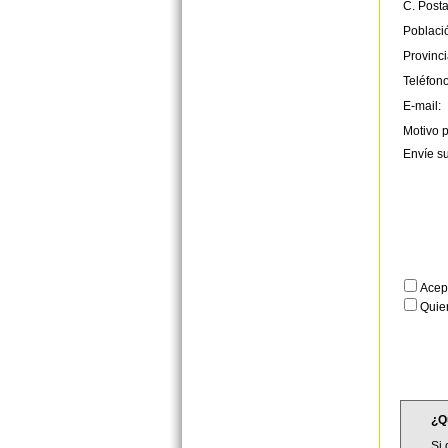
C. Posta
Poblaci
Provinci
Teléfono
E-mail:
Motivo p
Envíe s
Acep
Quier
¿Q
Si 