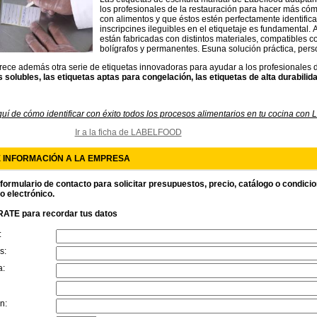
los profesionales de la restauración para hacer más cóm
con alimentos y que éstos estén perfectamente identifica
inscripcines ileguibles en el etiquetaje es fundamental.
están fabricadas con distintos materiales, compatibles co
bolígrafos y permanentes. Esuna solución práctica, per
rece además otra serie de etiquetas innovadoras para ayudar a los profesionales
s solubles, las etiquetas aptas para congelación, las etiquetas de alta durabilida
quí de cómo identificar con éxito todos los procesos alimentarios en tu cocina con 
Ir a la ficha de LABELFOOD
E INFORMACIÓN A LA EMPRESA
 formulario de contacto para solicitar presupuestos, precio, catálogo o condici
o electrónico.
ATE para recordar tus datos
:
s:
a:
n: