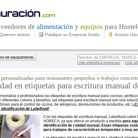
roveedores de
alimentación
y
equipos
para Hostel
Quienes somos
Publique su Empresa Gratis
Acceso Usu
es de equipamiento
Lista alfabética empresas
Lista a
 personalizadas para restaurantes pequeños o trabajos concret
dad en etiquetas para escritura manual 
rsonaliza y profesionaliza las etiquetas de escritura manual para cocinas, perfecc
n diferentes colores y tamaños, las etiquetas para escritura manual son una soluci
Sirven para el control de cocina, de alérgenos, devoluciones de productos, etc.).
¡C
 identificación de Labelfood!
Con las etiquetas de escritura manual, Labelfood cubre 
HORECA, ya que ofrece un producto a medida
para aqu
identificación de calidad manual. Estas etiquetas es
para trabajos de características temporales o muy pe
Las etiquetas de escritura manual de Labelfood adaptan