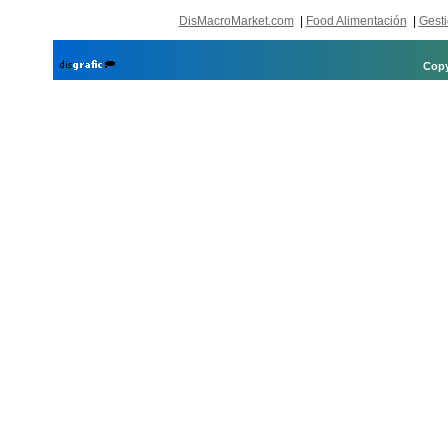
DisMacroMarket.com
|
Food Alimentación
|
Gesti
Copy