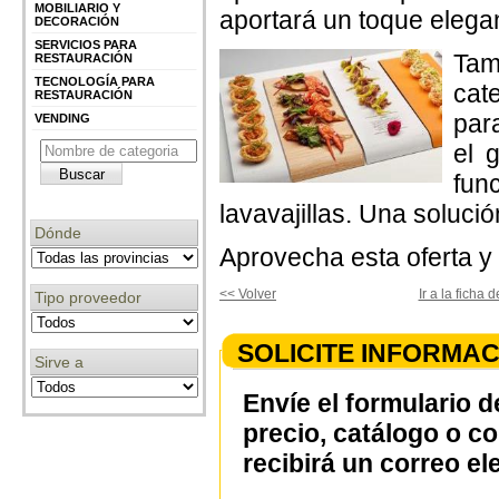
MOBILIARIO Y
aportará un toque elega
DECORACIÓN
SERVICIOS PARA
Tam
RESTAURACIÓN
TECNOLOGÍA PARA
cat
RESTAURACIÓN
par
VENDING
el 
fun
lavavajillas. Una solució
Dónde
Aprovecha esta oferta y 
<< Volver
Ir a la ficha
Tipo proveedor
SOLICITE INFORMAC
Sirve a
Envíe el formulario d
precio, catálogo o c
recibirá un correo el