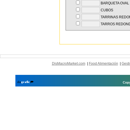
BARQUETA OVAL
CUBOS
TARRINAS REDO
TARROS REDOND
DisMacroMarket.com
|
Food Alimentación
|
Gesti
Copy