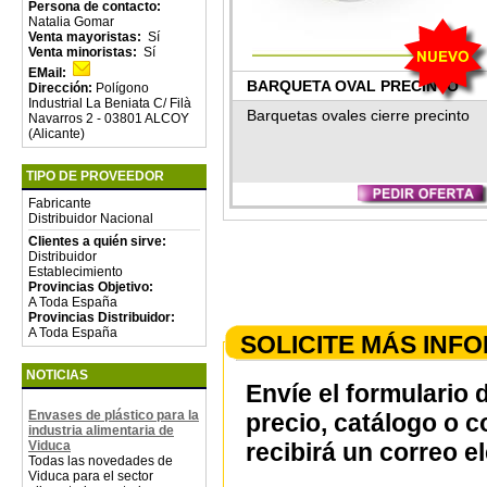
Persona de contacto:
Natalia Gomar
Venta mayoristas:
Sí
Venta minoristas:
Sí
EMail:
BARQUETA OVAL PRECINTO
Dirección:
Polígono
Industrial La Beniata C/ Filà
Barquetas ovales cierre precinto
Navarros 2 - 03801 ALCOY
(Alicante)
TIPO DE PROVEEDOR
Fabricante
Distribuidor Nacional
Clientes a quién sirve:
Distribuidor
Establecimiento
Provincias Objetivo:
A Toda España
Provincias Distribuidor:
A Toda España
SOLICITE MÁS INF
NOTICIAS
Envíe el formulario 
Envases de plástico para la
precio, catálogo o 
industria alimentaria de
Viduca
recibirá un correo e
Todas las novedades de
Viduca para el sector