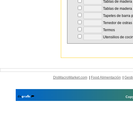
Tablas de madera 
Tablas de madera '
Tapetes de barra p
Tenedor de ostras
Termos
Utensilios de coci
DisMacroMarket.com
|
Food Alimentación
|
Gesti
Copy