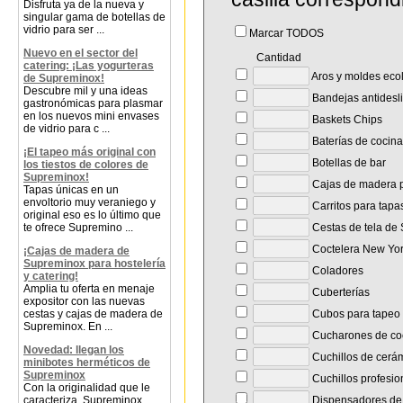
Disfruta ya de la nueva y
singular gama de botellas de
vidrio para ser ...
Marcar TODOS
Nuevo en el sector del
Cantidad
catering: ¡Las yogurteras
Aros y moldes eco
de Supreminox!
Descubre mil y una ideas
Bandejas antidesl
gastronómicas para plasmar
en los nuevos mini envases
Baskets Chips
de vidrio para c ...
Baterías de cocina
¡El tapeo más original con
Botellas de bar
los tiestos de colores de
Supreminox!
Cajas de madera p
Tapas únicas en un
envoltorio muy veraniego y
Carritos para tap
original eso es lo último que
te ofrece Supremino ...
Cestas de tela de
Coctelera New Yo
¡Cajas de madera de
Supreminox para hostelería
Coladores
y catering!
Amplia tu oferta en menaje
Cuberterías
expositor con las nuevas
cestas y cajas de madera de
Cubos para tapeo
Supreminox. En ...
Cucharones de co
Novedad: llegan los
Cuchillos de cerá
minibotes herméticos de
Supreminox
Cuchillos profesio
Con la originalidad que le
caracteriza, Supreminox
Dispensadores de