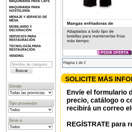
MAQUINARIA PARA CAFÉ
MAQUINARIA PARA
HOSTELERÍA
MENAJE Y SERVICIO DE
MESA
Mangas enfriadoras de
MOBILIARIO Y
DECORACIÓN
Supreminox
Adaptadas a todo tipo de
botellas para mantenerlas frías
SERVICIOS PARA
RESTAURACIÓN
más tiempo.
TECNOLOGÍA PARA
RESTAURACIÓN
VENDING
Página 1 de 2
SOLICITE MÁS INF
Dónde
Envíe el formulario 
precio, catálogo o 
Tipo proveedor
recibirá un correo e
Sirve a
REGÍSTRATE para re