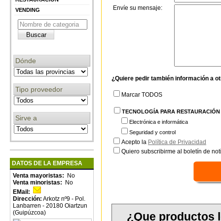
Envíe su mensaje:
VENDING
Dónde
¿Quiere pedir también información a o
Tipo proveedor
Marcar TODOS
TECNOLOGÍA PARA RESTAURACIÓN
Sirve a
Electrónica e informática
Seguridad y control
Acepto la
Política de Privacidad
Quiero subscribirme al boletín de notí
DATOS DE LA EMPRESA
Venta mayoristas:
No
Venta minoristas:
No
EMail:
Dirección:
Arkotz nº9 - Pol.
Lanbarren - 20180 Oiartzun
(Guipúzcoa)
¿Que productos 