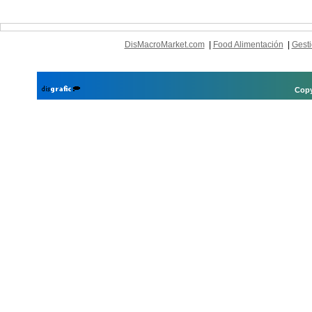
DisMacroMarket.com
|
Food Alimentación
|
Gesti
Copy