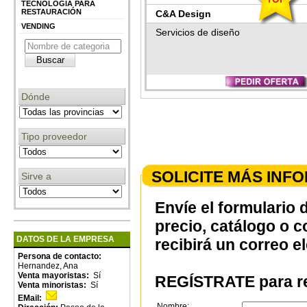
TECNOLOGÍA PARA
RESTAURACIÓN
C&A Design
VENDING
Servicios de diseño
Dónde
Tipo proveedor
SOLICITE MÁS INF
Sirve a
Envíe el formulario 
precio, catálogo o 
DATOS DE LA EMPRESA
recibirá un correo e
Persona de contacto:
Hernandez, Ana
Venta mayoristas:
Sí
REGÍSTRATE para re
Venta minoristas:
Sí
EMail:
Nombre: