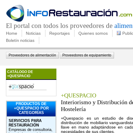
El portal con todos los proveedores de
alimen
Home
Noticias
Reportajes
Quienes somos
Publi
Boletín noticias
Proveedores de alimentación
Proveedores de equipamiento
CATÁLOGO DE
+QUESPACIO
+QUESPACIO
Interiorismo y Distribución d
PRODUCTOS DE
Hostelería
+QUESPACIO POR
CATEGORÍAS
+Quespacio es un estudio de dise
SERVICIOS PARA
distribución de mobiliario vanguardist
RESTAURACIÓN
llave en mano adaptándose en cada
Empresas de consultoria,
necesidades de sus clientes.