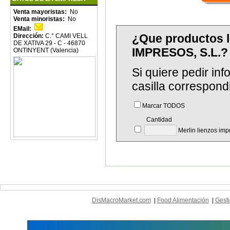
Venta mayoristas:
No
Venta minoristas:
No
EMail:
¿Que productos 
Dirección:
C.° CAMI VELL
DE XATIVA 29 - C - 46870
IMPRESOS, S.L.?
ONTINYENT (Valencia)
Si quiere pedir in
casilla correspond
Marcar TODOS
Cantidad
Merlin lienzos imp
DisMacroMarket.com
|
Food Alimentación
|
Gesti