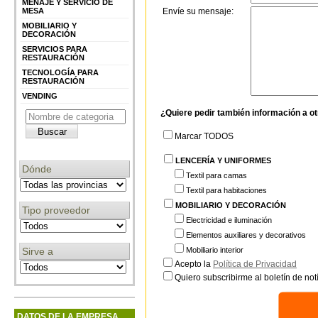
MENAJE Y SERVICIO DE
MESA
Envíe su mensaje:
MOBILIARIO Y
DECORACIÓN
SERVICIOS PARA
RESTAURACIÓN
TECNOLOGÍA PARA
RESTAURACIÓN
VENDING
¿Quiere pedir también información a o
Marcar TODOS
LENCERÍA Y UNIFORMES
Dónde
Textil para camas
Textil para habitaciones
MOBILIARIO Y DECORACIÓN
Tipo proveedor
Electricidad e iluminación
Elementos auxiliares y decorativos
Sirve a
Mobiliario interior
Acepto la
Política de Privacidad
Quiero subscribirme al boletín de notí
DATOS DE LA EMPRESA