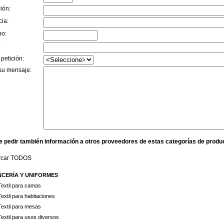
ión:
cia:
no:
:
 petición:
su mensaje:
e pedir también información a otros proveedores de estas categorías de produ
rcar TODOS
NCERÍA Y UNIFORMES
Textil para camas
Textil para habitaciones
Textil para mesas
Textil para usos diversos