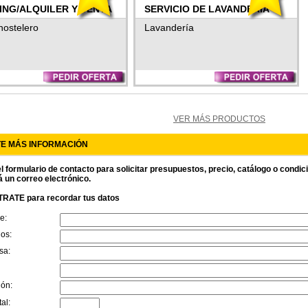
ING/ALQUILER Y VENTA
SERVICIO DE LAVANDERIA
ENCERIA Y UNIFORMES
PARA TODO TIPO DE
 hostelero
Lavandería
PRENDAS DEL CANAL
HORECA
VER MÁS PRODUCTOS
TE MÁS INFORMACIÓN
l formulario de contacto para solicitar presupuestos, precio, catálogo o condi
á un correo electrónico.
RATE para recordar tus datos
e:
dos:
sa:
ión:
al: