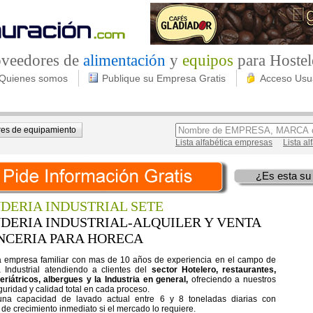
roveedores de
alimentación
y
equipos
para Hostel
Quienes somos
Publique su Empresa Gratis
Acceso Usu
es de equipamiento
Lista alfabética empresas
Lista a
¿Es esta su
DERIA INDUSTRIAL SETE
DERIA INDUSTRIAL-ALQUILER Y VENTA
NCERIA PARA HORECA
empresa familiar con mas de 10 años de experiencia en el campo de
 Industrial atendiendo a clientes del
sector Hotelero, restaurantes,
Geriátricos, albergues y la Industria en general,
ofreciendo a nuestros
guridad y calidad total en cada proceso.
na capacidad de lavado actual entre 6 y 8 toneladas diarias con
de crecimiento inmediato si el mercado lo requiere.