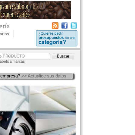
ería
arios
lfabética marcas
 empresa?
>> Actualice sus datos