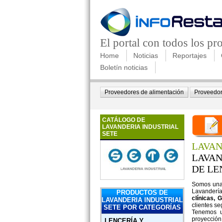
El portal con todos los p
Home
Noticias
Reportajes
Boletín noticias
Proveedores de alimentación
Proveedor
CATÁLOGO DE
LAVANDERIA INDUSTRIAL
SETE
LAVAN
LAVAN
DE LE
Somos una 
Lavandería
PRODUCTOS DE
clínicas, 
LAVANDERIA INDUSTRIAL
clientes se
SETE POR CATEGORÍAS
Tenemos u
proyección 
LENCERÍA Y