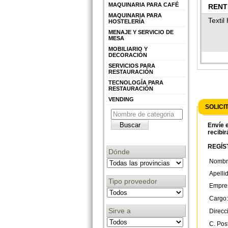
MAQUINARIA PARA CAFÉ
RENT
MAQUINARIA PARA
DE L
Textil
HOSTELERÍA
MENAJE Y SERVICIO DE
MESA
MOBILIARIO Y
DECORACIÓN
SERVICIOS PARA
RESTAURACIÓN
TECNOLOGÍA PARA
RESTAURACIÓN
VENDING
SOLICI
Envíe e
recibir
REGÍST
Dónde
Nombr
Apelli
Tipo proveedor
Empre
Cargo:
Sirve a
Direcc
C. Post