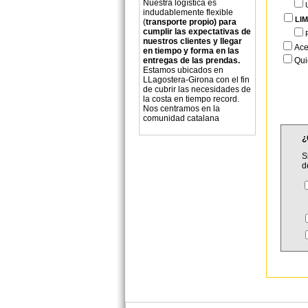
Nuestra logística es
indudablemente flexible
LIM
(
transporte propio) para
cumplir las expectativas de
nuestros clientes y llegar
Ace
en tiempo y forma en las
Qui
entregas de las prendas.
Estamos ubicados en
LLagostera-Girona con el fin
de cubrir las necesidades de
la costa en tiempo record.
Nos centramos en la
comunidad catalana
¿
S
d