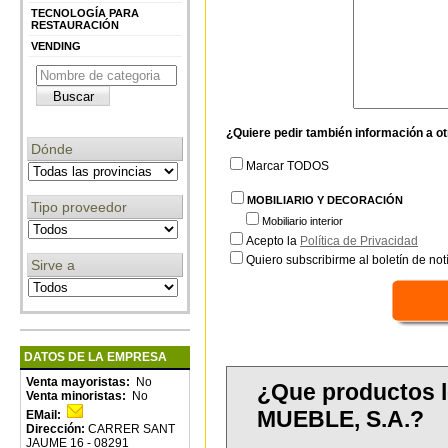
TECNOLOGÍA PARA
RESTAURACIÓN
VENDING
¿Quiere pedir también información a o
Dónde
Marcar TODOS
MOBILIARIO Y DECORACIÓN
Tipo proveedor
Mobiliario interior
Acepto la
Política de Privacidad
Quiero subscribirme al boletín de notí
Sirve a
DATOS DE LA EMPRESA
Venta mayoristas:
No
¿Que productos 
Venta minoristas:
No
MUEBLE, S.A.?
EMail:
Dirección:
CARRER SANT
JAUME 16 - 08291