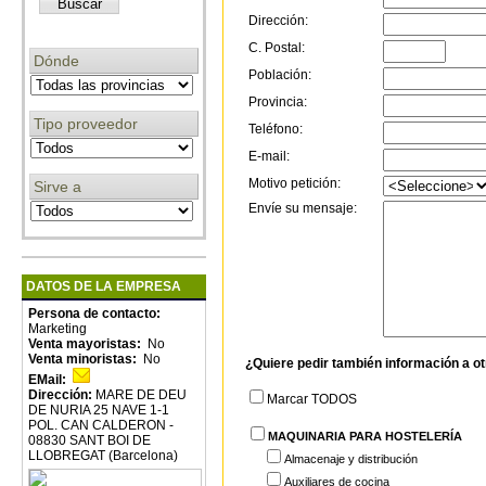
Dirección:
C. Postal:
Dónde
Población:
Provincia:
Tipo proveedor
Teléfono:
E-mail:
Motivo petición:
Sirve a
Envíe su mensaje:
DATOS DE LA EMPRESA
Persona de contacto:
Marketing
Venta mayoristas:
No
Venta minoristas:
No
¿Quiere pedir también información a o
EMail:
Dirección:
MARE DE DEU
Marcar TODOS
DE NURIA 25 NAVE 1-1
POL. CAN CALDERON -
MAQUINARIA PARA HOSTELERÍA
08830 SANT BOI DE
LLOBREGAT (Barcelona)
Almacenaje y distribución
Auxiliares de cocina