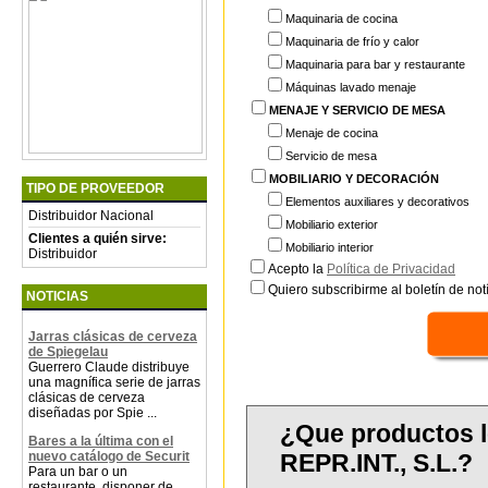
Maquinaria de cocina
Maquinaria de frío y calor
Maquinaria para bar y restaurante
Máquinas lavado menaje
MENAJE Y SERVICIO DE MESA
Menaje de cocina
Servicio de mesa
MOBILIARIO Y DECORACIÓN
TIPO DE PROVEEDOR
Elementos auxiliares y decorativos
Distribuidor Nacional
Mobiliario exterior
Clientes a quién sirve:
Mobiliario interior
Distribuidor
Acepto la
Política de Privacidad
Quiero subscribirme al boletín de notí
NOTICIAS
Jarras clásicas de cerveza
de Spiegelau
Guerrero Claude distribuye
una magnífica serie de jarras
clásicas de cerveza
diseñadas por Spie ...
¿Que productos
Bares a la última con el
REPR.INT., S.L.?
nuevo catálogo de Securit
Para un bar o un
restaurante, disponer de