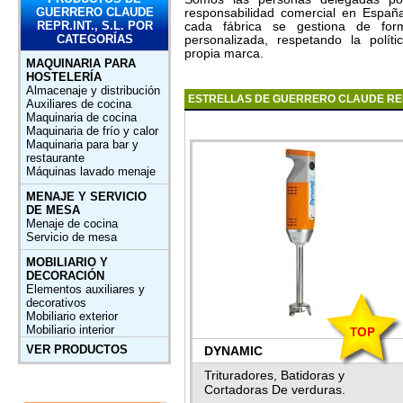
GUERRERO CLAUDE
responsabilidad comercial en Españ
REPR.INT., S.L. POR
cada fábrica se gestiona de for
CATEGORÍAS
personalizada, respetando la políti
propia marca.
MAQUINARIA PARA
HOSTELERÍA
Almacenaje y distribución
ESTRELLAS DE GUERRERO CLAUDE REPR
Auxiliares de cocina
Maquinaria de cocina
Maquinaria de frío y calor
Maquinaria para bar y
restaurante
Máquinas lavado menaje
MENAJE Y SERVICIO
DE MESA
Menaje de cocina
Servicio de mesa
MOBILIARIO Y
DECORACIÓN
Elementos auxiliares y
decorativos
Mobiliario exterior
Mobiliario interior
VER PRODUCTOS
DYNAMIC
Trituradores, Batidoras y
Cortadoras De verduras.