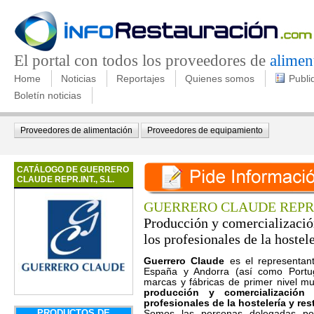
El portal con todos los proveedores de
alimen
Home
Noticias
Reportajes
Quienes somos
Publi
Boletín noticias
Proveedores de alimentación
Proveedores de equipamiento
CATÁLOGO DE GUERRERO
CLAUDE REPR.INT., S.L.
GUERRERO CLAUDE REPR.I
Producción y comercializació
los profesionales de la hostel
Guerrero Claude
es el representan
España y Andorra (así como Portug
marcas y fábricas de primer nivel mu
producción y comercialización
profesionales de la hostelería y res
PRODUCTOS DE
Somos las personas delegadas po