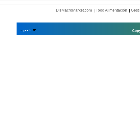
DisMacroMarket.com
|
Food Alimentación
|
Gesti
Copy