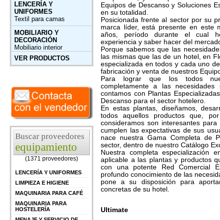
LENCERÍA Y
Equipos de Descanso y Soluciones Esp
UNIFORMES
en su totalidad.
Textil para camas
Posicionada frente al sector por su 
marca líder, está presente en est
MOBILIARIO Y
años, período durante el cual h
DECORACIÓN
experiencia y saber hacer del mercado
Mobiliario interior
Porque sabemos que las necesidades
las mismas que las de un hotel, en F
VER PRODUCTOS
especializada en todos y cada uno de
fabricación y venta de nuestros Equi
Para lograr que los todos nue
completamente a las necesidades d
contamos con Plantas Especializadas
Descanso para el sector hotelero.
En estas plantas, diseñamos, desar
todos aquellos productos que, por 
consideramos son interesantes para 
cumplen las expectativas de sus usua
Buscar proveedores
nace nuestra Gama Completa de Pro
equipamiento
sector, dentro de nuestro Catálogo Exc
Nuestra completa especialización e
(1371 proveedores)
aplicable a las plantas y productos
con una potente Red Comercial Es
LENCERÍA Y UNIFORMES
profundo conocimiento de las necesida
pone a su disposición para aporta
LIMPIEZA E HIGIENE
concretas de su hotel.
MAQUINARIA PARA CAFÉ
MAQUINARIA PARA
Ultimate
HOSTELERÍA
MENAJE Y SERVICIO DE