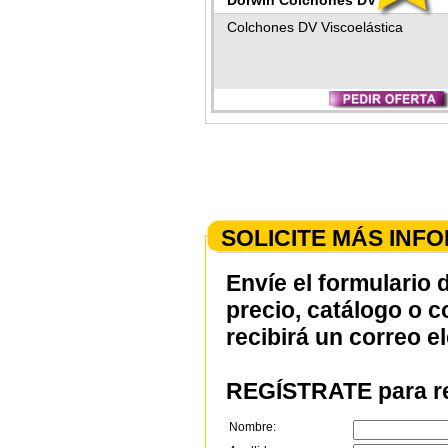
Dorwin Colchones DV
Viscoelástica
Colchones DV Viscoelástica
SOLICITE MÁS INF
Envíe el formulario 
precio, catálogo o 
recibirá un correo e
REGÍSTRATE para re
Nombre: