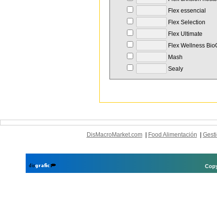
Flex essencial
Flex Selection
Flex Ultimate
Flex Wellness Bi
Mash
Sealy
DisMacroMarket.com
|
Food Alimentación
|
Gesti
Copy