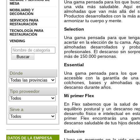
Una gama pensada para los que busc
MESA
una vida más saludable. Aquí en
MOBILIARIO Y
almohadas que van más allá del si
DECORACIÓN
Productos desarrollados con la más a
armonizar tu cuerpo y mente.
SERVICIOS PARA
RESTAURACIÓN
Selection
TECNOLOGÍA PARA
RESTAURACIÓN
Una gama pensada para que tengas 
VENDING
acertar en la elección de tu cama. Aq
almohadas desarrollados y pro
profesionales. El descanso sin sorp
más de 150.000 personas.
Essential
Dónde
Una gama pensada para los que 
accesible con la garantía de una
colchones, bases y almohadas q
descanso durante años.
Tipo proveedor
Mi primer Flex
En Flex sabemos que la salud de t
equilibrio postural y un descanso r
Sirve a
desarrollo físico e intelectual en e
primer Flex encontrarás una gam
descanso saludable de tus hijos desde
Exclusive
DATOS DE LA EMPRESA
Llega un momento en la vida en qu