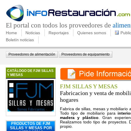
El portal con todos los proveedores de
alimen
Home
Noticias
Reportajes
Quienes somos
Publi
Boletín noticias
Proveedores de alimentación
Proveedores de equipamiento
CATÁLOGO DE FJM SILLAS
Y MESAS
FJM SILLAS Y MESAS
Fabricacion y venta de mobili
hogares
Fabrica de sillas, mesas y mobiliario 
Todo tipo de mobiliario para
interi
madera y plástico
. Gran experien
Realizamos todo tipo de proyectos.
PRODUCTOS DE FJM
propio.
SILLAS Y MESAS POR