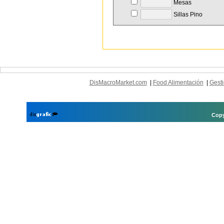
Mesas
Sillas Pino
DisMacroMarket.com
|
Food Alimentación
|
Gesti
Copy