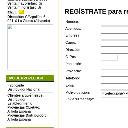
Venta mayoristas:
Sí
Venta minoristas:
Sí
REGÍSTRATE para re
EMail:
Dirección:
C/Argollón, 6 -
02110 La Gineta (Albacete)
Nombre:
Apellidos:
Empresa:
Cargo:
Dirección:
C. Postal:
Población:
Provincia:
Teléfono:
TIPO DE PROVEEDOR
E-mail:
Fabricante
Distribuidor Nacional
Motivo petición:
Clientes a quién sirve:
Envíe su mensaje:
Distribuidor
Establecimiento
Provincias Objetivo:
A Toda España
Provincias Distribuidor:
A Toda España