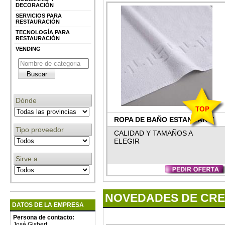
DECORACIÓN
SERVICIOS PARA
RESTAURACIÓN
TECNOLOGÍA PARA
RESTAURACIÓN
VENDING
Dónde
ROPA DE BAÑO ESTANDAR Y
Tipo proveedor
PERSONALIZADA
CALIDAD Y TAMAÑOS A
ELEGIR
Sirve a
NOVEDADES DE CRE
DATOS DE LA EMPRESA
Persona de contacto:
José Gisbert