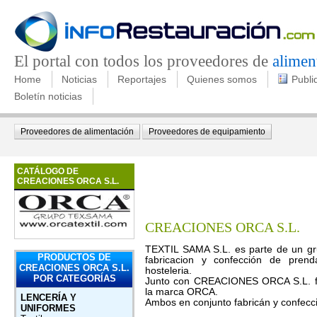
El portal con todos los proveedores de
alimen
Home
Noticias
Reportajes
Quienes somos
Publi
Boletín noticias
Proveedores de alimentación
Proveedores de equipamiento
CATÁLOGO DE
CREACIONES ORCA S.L.
CREACIONES ORCA S.L.
TEXTIL SAMA S.L. es parte de un gr
PRODUCTOS DE
fabricacion y confección de prend
CREACIONES ORCA S.L.
hosteleria.
POR CATEGORÍAS
Junto con CREACIONES ORCA S.L.
la marca ORCA.
LENCERÍA Y
Ambos en conjunto fabricán y confecc
UNIFORMES