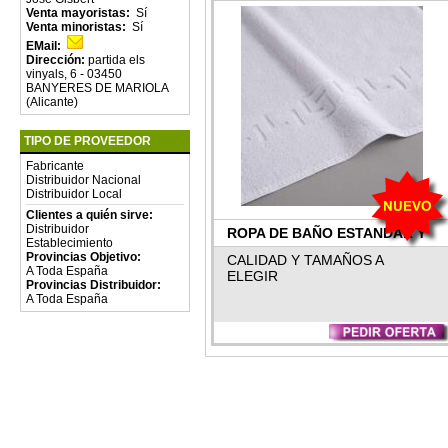
Venta mayoristas:
Sí
Venta minoristas:
Sí
EMail:
Dirección:
partida els
vinyals, 6 - 03450
BANYERES DE MARIOLA
(Alicante)
TIPO DE PROVEEDOR
Fabricante
Distribuidor Nacional
Distribuidor Local
Clientes a quién sirve:
Distribuidor
ROPA DE BAÑO ESTANDAR Y
Establecimiento
Provincias Objetivo:
PERSONALIZADA
CALIDAD Y TAMAÑOS A
A Toda España
ELEGIR
Provincias Distribuidor:
A Toda España