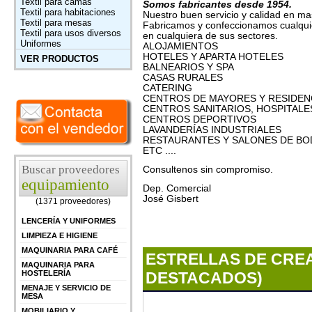
Textil para camas
Somos fabricantes desde 1954.
Textil para habitaciones
Nuestro buen servicio y calidad en m
Textil para mesas
Fabricamos y confeccionamos cualquier
Textil para usos diversos
en cualquiera de sus sectores.
Uniformes
ALOJAMIENTOS
HOTELES Y APARTA HOTELES
VER PRODUCTOS
BALNEARIOS Y SPA
CASAS RURALES
CATERING
CENTROS DE MAYORES Y RESIDEN
CENTROS SANITARIOS, HOSPITALE
CENTROS DEPORTIVOS
LAVANDERÍAS INDUSTRIALES
RESTAURANTES Y SALONES DE BO
ETC ....
Buscar proveedores
Consultenos sin compromiso.
equipamiento
Dep. Comercial
José Gisbert
(1371 proveedores)
LENCERÍA Y UNIFORMES
LIMPIEZA E HIGIENE
MAQUINARIA PARA CAFÉ
ESTRELLAS DE CREA
MAQUINARIA PARA
DESTACADOS)
HOSTELERÍA
MENAJE Y SERVICIO DE
MESA
MOBILIARIO Y