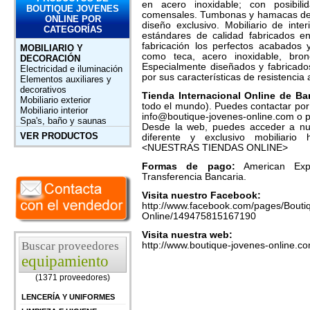
en acero inoxidable; con posibi
BOUTIQUE JOVENES
comensales. Tumbonas y hamacas de 
ONLINE POR
diseño exclusivo. Mobiliario de inte
CATEGORÍAS
estándares de calidad fabricados e
fabricación los perfectos acabados 
MOBILIARIO Y
como teca, acero inoxidable, bronc
DECORACIÓN
Especialmente diseñados y fabricado
Electricidad e iluminación
por sus características de resistencia 
Elementos auxiliares y
decorativos
Tienda Internacional Online de B
Mobiliario exterior
todo el mundo). Puedes contactar por
Mobiliario interior
info@boutique-jovenes-online.com o 
Spa's, baño y saunas
Desde la web, puedes acceder a nue
VER PRODUCTOS
diferente y exclusivo mobiliario
<NUESTRAS TIENDAS ONLINE>
Formas de pago:
American Expr
Transferencia Bancaria.
Visita nuestro Facebook:
http://www.facebook.com/pages/Bou
Online/149475815167190
Visita nuestra web:
Buscar proveedores
http://www.boutique-jovenes-online.c
equipamiento
(1371 proveedores)
LENCERÍA Y UNIFORMES