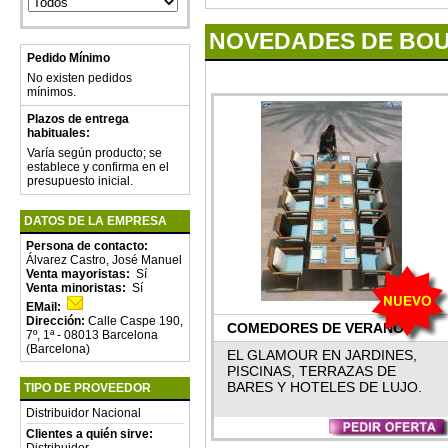
NOVEDADES DE BOU
Pedido Mínimo
No existen pedidos
mínimos.
Plazos de entrega
habituales:
Varía según producto; se
establece y confirma en el
presupuesto inicial.
DATOS DE LA EMPRESA
Persona de contacto:
Álvarez Castro, José Manuel
Venta mayoristas:
Sí
Venta minoristas:
Sí
EMail:
Dirección:
Calle Caspe 190,
COMEDORES DE VERANO
7º, 1ª - 08013 Barcelona
(Barcelona)
PARA FIESTAS & CENAS.
EL GLAMOUR EN JARDINES,
PISCINAS, TERRAZAS DE
BARES Y HOTELES DE LUJO.
TIPO DE PROVEEDOR
Distribuidor Nacional
Clientes a quién sirve:
Distribuidor