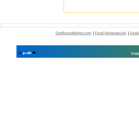
DisMacroMarket.com
|
Food Alimentación
|
Gesti
Copy