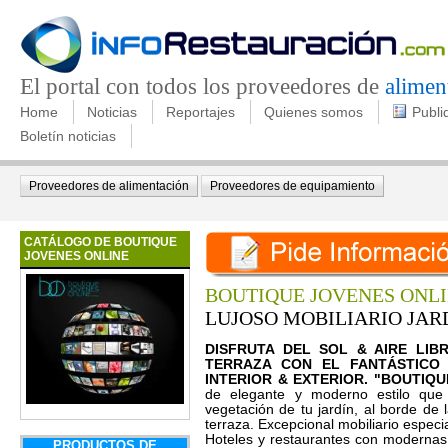
El portal con todos los proveedores de
alimen
Home
Noticias
Reportajes
Quienes somos
Publi
Boletín noticias
Proveedores de alimentación
Proveedores de equipamiento
CATÁLOGO DE BOUTIQUE
JOVENES ONLINE
BOUTIQUE JOVENES ONL
LUJOSO MOBILIARIO JAR
DISFRUTA DEL SOL & AIRE LIBR
TERRAZA CON EL FANTÁSTICO 
INTERIOR & EXTERIOR. "BOUTIQU
de elegante y moderno estilo que
vegetación de tu jardín, al borde de 
terraza. Excepcional mobiliario espec
Hoteles y restaurantes con modernas
PRODUCTOS DE