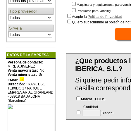
Maquinaria y equipamiento para vendi
Tipo proveedor
Productos para Vending
Acepto la
Política de Privacidad
Quiero subscribirme al boletín de notí
Sirve a
DATOS DE LA EMPRESA
¿Que productos 
Persona de contacto:
MIREIA JIMENEZ
IBERICA, S.L.?
Venta mayoristas:
No
Venta minoristas:
Sí
Si quiere pedir in
EMail:
Dirección:
FRANCESC
casilla correspond
TEIXIDO 17 PARQUE
EMPRESARIAL GRANLAND
- 08918 BADALONA
Marcar TODOS
(Barcelona)
Cantidad
Bianchi