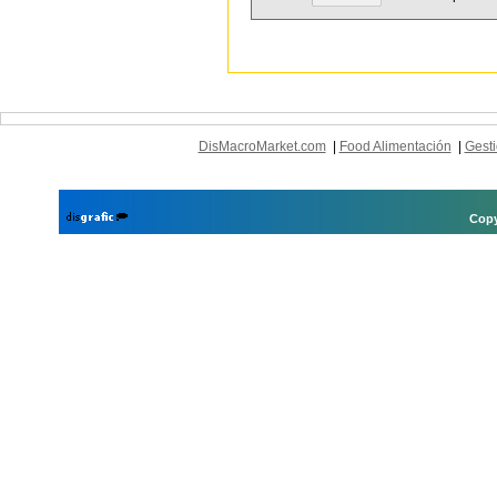
DisMacroMarket.com
|
Food Alimentación
|
Gesti
Copy