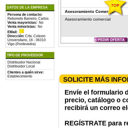
DATOS DE LA EMPRESA
Asesoramiento Comercio
Persona de contacto:
Reboredo Barreiro, Carlos
Internacional
Asesoramiento comercial
Venta mayoristas:
No
Venta minoristas:
No
EMail:
Dirección:
Crta. Colexio
Universitario, 16 - 36310
Vigo (Pontevedra)
TIPO DE PROVEEDOR
Distribuidor Nacional
Distribuidor Local
Clientes a quién sirve:
Establecimiento
SOLICITE MÁS INF
Envíe el formulario 
precio, catálogo o 
recibirá un correo e
REGÍSTRATE para re