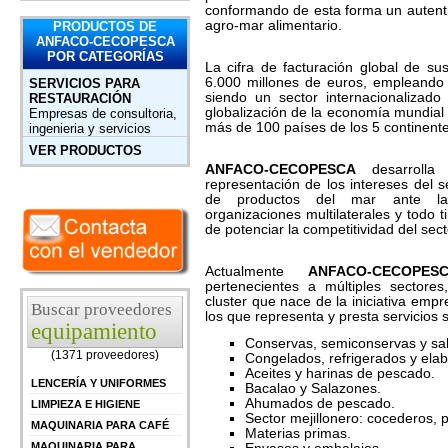
conformando de esta forma un autentic
agro-mar alimentario.
PRODUCTOS DE
ANFACO-CECOPESCA
POR CATEGORÍAS
La cifra de facturación global de s
6.000 millones de euros, empleando
SERVICIOS PARA
siendo un sector internacionalizad
RESTAURACIÓN
globalización de la economía mundial 
Empresas de consultoria,
más de 100 países de los 5 continente
ingenieria y servicios
VER PRODUCTOS
ANFACO-CECOPESCA
desarrolla 
representación de los intereses del 
de productos del mar ante las 
organizaciones multilaterales y todo t
de potenciar la competitividad del sec
Actualmente
ANFACO-CECOP
pertenecientes a múltiples sectores
cluster que nace de la iniciativa empr
Buscar proveedores
los que representa y presta servicios 
equipamiento
Conservas, semiconservas y sa
(1371 proveedores)
Congelados, refrigerados y ela
Aceites y harinas de pescado.
LENCERÍA Y UNIFORMES
Bacalao y Salazones.
Ahumados de pescado.
LIMPIEZA E HIGIENE
Sector mejillonero: cocederos, 
MAQUINARIA PARA CAFÉ
Materias primas.
MAQUINARIA PARA