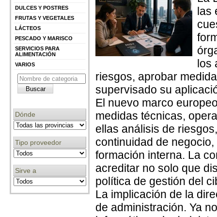
DULCES Y POSTRES
las
FRUTAS Y VEGETALES
cue
LÁCTEOS
for
PESCADO Y MARISCO
órg
SERVICIOS PARA
ALIMENTACIÓN
los
VARIOS
riesgos, aprobar medid
supervisado su aplicaci
El nuevo marco europeo 
medidas técnicas, operat
Dónde
ellas análisis de riesgo
continuidad de negocio,
Tipo proveedor
formación interna. La c
acreditar no solo que d
Sirve a
política de gestión del c
La implicación de la dir
de administración. Ya no