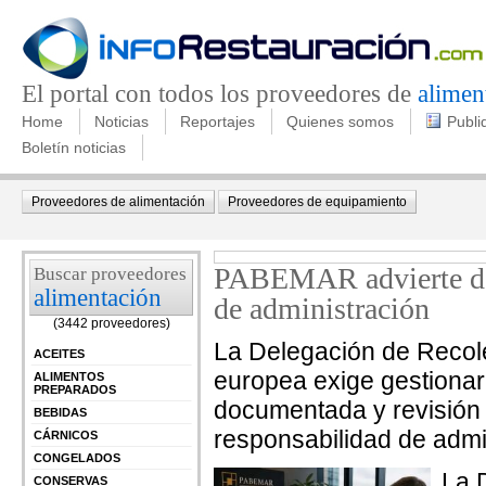
El portal con todos los proveedores de
alimen
Home
Noticias
Reportajes
Quienes somos
Publi
Boletín noticias
Proveedores de alimentación
Proveedores de equipamiento
PABEMAR advierte de 
Buscar proveedores
alimentación
de administración
(3442 proveedores)
La Delegación de Recole
ACEITES
europea exige gestionar
ALIMENTOS
PREPARADOS
documentada y revisión 
BEBIDAS
responsabilidad de admi
CÁRNICOS
CONGELADOS
La 
CONSERVAS