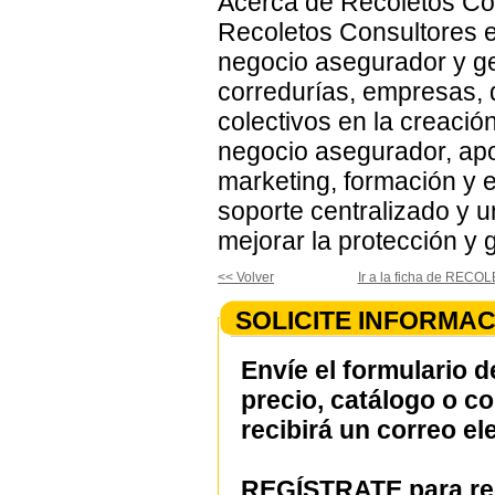
Acerca de Recoletos Co
Recoletos Consultores e
negocio asegurador y ge
corredurías, empresas, 
colectivos en la creació
negocio asegurador, apor
marketing, formación y 
soporte centralizado y u
mejorar la protección y
<< Volver
Ir a la ficha de RE
SOLICITE INFORMAC
Envíe el formulario d
precio, catálogo o c
recibirá un correo el
REGÍSTRATE para rec