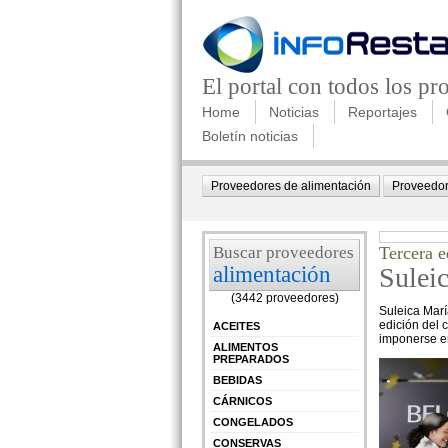
El portal con todos los p
Home
Noticias
Reportajes
Boletín noticias
Proveedores de alimentación
Proveedor
Buscar proveedores
Tercera e
alimentación
Sulei
(3442 proveedores)
Suleica Mar
edición del 
ACEITES
imponerse en
ALIMENTOS
PREPARADOS
BEBIDAS
CÁRNICOS
CONGELADOS
CONSERVAS