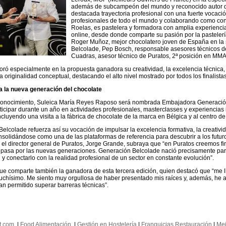
además de subcampeón del mundo y reconocido autor de
destacada trayectoria profesional con una fuerte vocaci
profesionales de todo el mundo y colaborando como con
Roelas, es pastelera y formadora con amplia experiencia
online, desde donde comparte su pasión por la pastelerí
Roger Muñoz, mejor chocolatero joven de España en l
Belcolade, Pep Bosch, responsable asesores técnicos 
Cuadras, asesor técnico de Puratos, 2ª posición en MM
loró especialmente en la propuesta ganadora su creatividad, la excelencia técnica, 
a originalidad conceptual, destacando el alto nivel mostrado por todos los finalistas
a la nueva generación del chocolate
conocimiento, Suleica María Reyes Raposo será nombrada Embajadora Generación 
rticipar durante un año en actividades profesionales, masterclasses y experiencias
ncluyendo una visita a la fábrica de chocolate de la marca en Bélgica y al centro 
elcolade refuerza así su vocación de impulsar la excelencia formativa, la creativida
onsolidándose como una de las plataformas de referencia para descubrir a los futu
, el director general de Puratos, Jorge Grande, subraya que “en Puratos creemos fir
 pasa por las nuevas generaciones. Generación Belcolade nació precisamente par
 y conectarlo con la realidad profesional de un sector en constante evolución”.
ue comparte también la ganadora de esta tercera edición, quien destacó que “me 
uchísimo. Me siento muy orgullosa de haber presentado mis raíces y, además, he
n permitido superar barreras técnicas”.
t.com
|
Food Alimentación
|
Gestión en Hostelería
|
Franquicias Restauración
|
Mej