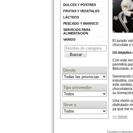
DULCES Y POSTRES
FRUTAS Y VEGETALES
LÁCTEOS
PESCADO Y MARISCO
SERVICIOS PARA
ALIMENTACIÓN
VARIOS
El jurado va
chocolate y l
Un impulso 
Con este re
permitirá pa
Belcolade, i
Dónde
Generación B
industria, c
este sentido
Tipo proveedor
chocolatería
su formación
Una visión q
Sirve a
disfrutado m
ya que me ha
<< Volver
DisMacroMarke