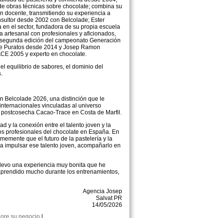
 obras técnicas sobre chocolate; combina su
ón docente, transmitiendo su experiencia a
sultor desde 2002 con Belcolade; Ester
 en el sector, fundadora de su propia escuela
a artesanal con profesionales y aficionados,
a segunda edición del campeonato Generación
de Puratos desde 2014 y Josep Ramon
ACE 2005 y experto en chocolate.
el equilibrio de sabores, el dominio del
.
Belcolade 2026, una distinción que le
 internacionales vinculadas al universo
de postcosecha Cacao-Trace en Costa de Marfil.
d y la conexión entre el talento joven y la
ros profesionales del chocolate en España. En
memente que el futuro de la pastelería y la
a impulsar ese talento joven, acompañarlo en
llevo una experiencia muy bonita que he
 aprendido mucho durante los entrenamientos,
Agencia Josep
Salvat PR
14/05/2026
ore su negocio
|