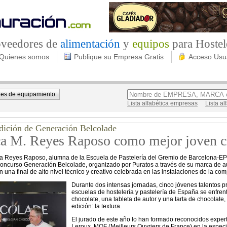
roveedores de
alimentación
y
equipos
para Hostel
Quienes somos
Publique su Empresa Gratis
Acceso Usu
es de equipamiento
Lista alfabética empresas
Lista a
dición de Generación Belcolade
ca M. Reyes Raposo como mejor joven c
ía Reyes Raposo, alumna de la Escuela de Pastelería del Gremio de Barcelona-EP
concurso Generación Belcolade, organizado por Puratos a través de su marca de au
 una final de alto nivel técnico y creativo celebrada en las instalaciones de la com
Durante dos intensas jornadas, cinco jóvenes talentos p
escuelas de hostelería y pastelería de España se enfrenta
chocolate, una tableta de autor y una tarta de chocolate,
edición: la textura.
El jurado de este año lo han formado reconocidos exper
Leroux, MOF (Meilleurs Ouvriers de France) en la especia