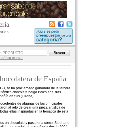
ería
arios
lfabética marcas
hocolatera de España
GB, se ha proclamado ganadora de la tercera
téntico chocolate belga Belcolade, tras
pañía en Sils (Girona).
rocedentes de algunas de las principales
ron al reto de crear una pieza artística de
 todas ellas inspiradas en la temática de esta
tos en chocolate y pastelería como: Stephane
lidad de pastelería y confitería desde 2004,