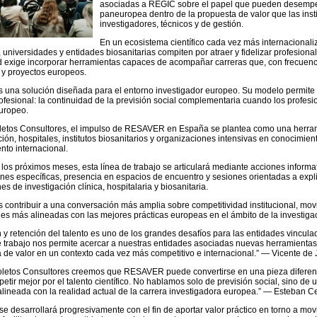
asociadas a REGIC sobre el papel que pueden desempeña
paneuropea dentro de la propuesta de valor que las inst
investigadores, técnicos y de gestión.
En un ecosistema científico cada vez más internacionaliza
 universidades y entidades biosanitarias compiten por atraer y fidelizar profesiona
d exige incorporar herramientas capaces de acompañar carreras que, con frecuencia
s y proyectos europeos.
na solución diseñada para el entorno investigador europeo. Su modelo permite a
ofesional: la continuidad de la previsión social complementaria cuando los profesi
uropeo.
etos Consultores, el impulso de RESAVER en España se plantea como una herrami
ción, hospitales, institutos biosanitarios y organizaciones intensivas en conocimie
ento internacional.
e los próximos meses, esta línea de trabajo se articulará mediante acciones informat
es específicas, presencia en espacios de encuentro y sesiones orientadas a explic
s de investigación clínica, hospitalaria y biosanitaria.
es contribuir a una conversación más amplia sobre competitividad institucional, movil
es más alineadas con las mejores prácticas europeas en el ámbito de la investiga
 y retención del talento es uno de los grandes desafíos para las entidades vinculada
e trabajo nos permite acercar a nuestras entidades asociadas nuevas herramientas
 de valor en un contexto cada vez más competitivo e internacional.” — Vicente de
letos Consultores creemos que RESAVER puede convertirse en una pieza diferenci
etir mejor por el talento científico. No hablamos solo de previsión social, sino de 
alineada con la realidad actual de la carrera investigadora europea.” — Esteban 
 se desarrollará progresivamente con el fin de aportar valor práctico en torno a movi