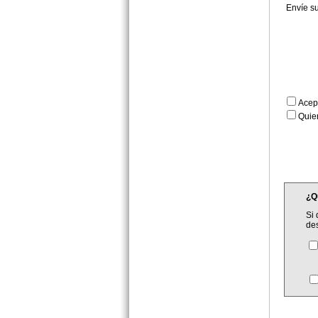
Envíe s
Acep
Quier
¿Q
Si 
de
C