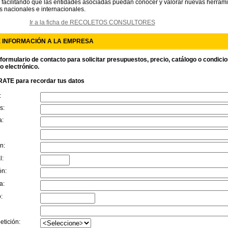
, facilitando que las entidades asociadas puedan conocer y valorar nuevas herrami
s nacionales e internacionales.
Ir a la ficha de RECOLETOS CONSULTORES
E INFORMACIÓN A LA EMPRESA
 formulario de contacto para solicitar presupuestos, precio, catálogo o condici
o electrónico.
ATE para recordar tus datos
:
s:
a:
n:
l:
ón:
a:
:
etición: