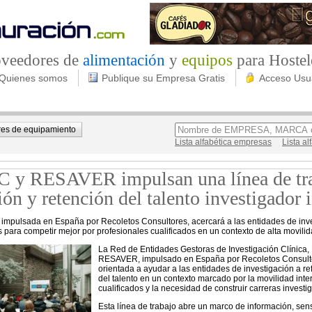
roveedores de
alimentación
y
equipos
para Hostel
Quienes somos
Publique su Empresa Gratis
Acceso Usu
es de equipamiento
Lista alfabética empresas
Lista a
 y RESAVER impulsan una línea de traba
ión y retención del talento investigador 
a, impulsada en España por Recoletos Consultores, acercará a las entidades de inves
 para competir mejor por profesionales cualificados en un contexto de alta movili
La Red de Entidades Gestoras de Investigación Clínica, 
RESAVER, impulsado en España por Recoletos Consulto
orientada a ayudar a las entidades de investigación a re
del talento en un contexto marcado por la movilidad inte
cualificados y la necesidad de construir carreras invest
Esta línea de trabajo abre un marco de información, sens