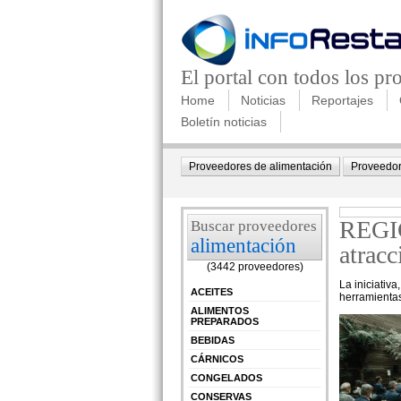
El portal con todos los p
Home
Noticias
Reportajes
Boletín noticias
Proveedores de alimentación
Proveedor
REGIC
Buscar proveedores
alimentación
atracc
(3442 proveedores)
La iniciativ
ACEITES
herramientas
ALIMENTOS
PREPARADOS
BEBIDAS
CÁRNICOS
CONGELADOS
CONSERVAS