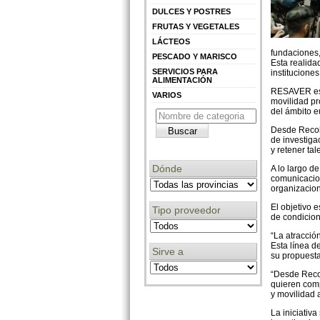
DULCES Y POSTRES
FRUTAS Y VEGETALES
LÁCTEOS
fundaciones,
PESCADO Y MARISCO
Esta realida
SERVICIOS PARA
institucione
ALIMENTACIÓN
RESAVER es u
VARIOS
movilidad pr
del ámbito e
Desde Recol
de investiga
y retener tal
Dónde
A lo largo d
comunicacion
organizacione
El objetivo 
Tipo proveedor
de condicion
“La atracción
Esta línea d
Sirve a
su propuesta
“Desde Reco
quieren comp
y movilidad 
La iniciativa