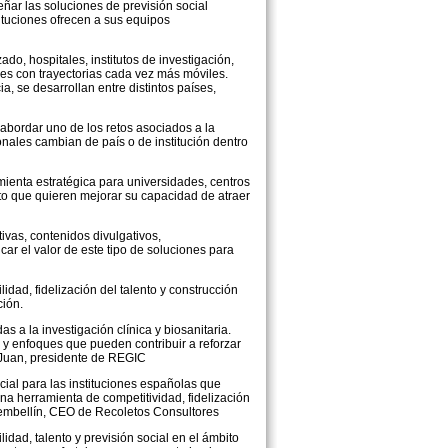
r las soluciones de previsión social
ituciones ofrecen a sus equipos
do, hospitales, institutos de investigación,
les con trayectorias cada vez más móviles.
, se desarrollan entre distintos países,
bordar uno de los retos asociados a la
onales cambian de país o de institución dentro
enta estratégica para universidades, centros
nto que quieren mejorar su capacidad de atraer
ivas, contenidos divulgativos,
ar el valor de este tipo de soluciones para
idad, fidelización del talento y construcción
ción.
s a la investigación clínica y biosanitaria.
 y enfoques que pueden contribuir a reforzar
 Juan, presidente de REGIC
al para las instituciones españolas que
una herramienta de competitividad, fidelización
Cembellín, CEO de Recoletos Consultores
lidad, talento y previsión social en el ámbito