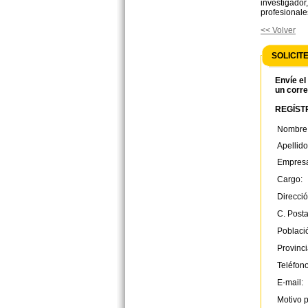
investigador
profesionale
<< Volver
SOLICIT
Envíe el
un corre
REGÍSTR
Nombre
Apellido
Empres
Cargo:
Direcció
C. Posta
Poblaci
Provinci
Teléfono
E-mail:
Motivo p