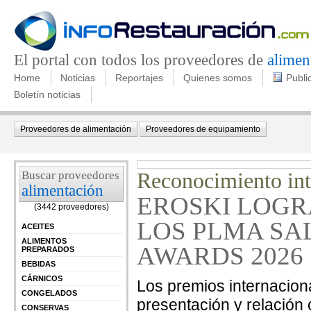
El portal con todos los proveedores de
alimen
Home
Noticias
Reportajes
Quienes somos
Publi
Boletín noticias
Proveedores de alimentación
Proveedores de equipamiento
Buscar proveedores
Reconocimiento int
alimentación
EROSKI LOGR
(3442 proveedores)
LOS PLMA SA
ACEITES
ALIMENTOS
AWARDS 2026
PREPARADOS
BEBIDAS
CÁRNICOS
Los premios internacion
CONGELADOS
presentación y relación
CONSERVAS