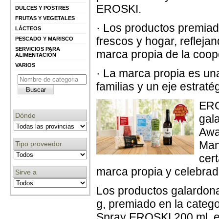
EROSKI.
DULCES Y POSTRES
FRUTAS Y VEGETALES
· Los productos premiad
LÁCTEOS
frescos y hogar, reflejan
PESCADO Y MARISCO
SERVICIOS PARA
marca propia de la coop
ALIMENTACIÓN
VARIOS
· La marca propia es una
familias y un eje estrat
ERO
Dónde
gal
Awa
Man
Tipo proveedor
cer
marca propia y celebra
Sirve a
Los productos galardon
g, premiado en la catego
Spray EROSKI 200 ml, en 