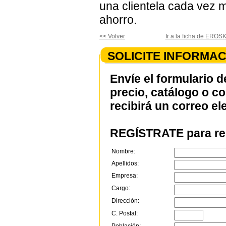
una clientela cada vez má
ahorro.
<< Volver
Ir a la ficha de E
SOLICITE INFORMAC
Envíe el formulario d
precio, catálogo o c
recibirá un correo el
REGÍSTRATE para rec
Nombre:
Apellidos:
Empresa:
Cargo:
Dirección:
C. Postal: