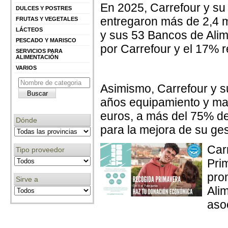
En 2025, Carrefour y su
DULCES Y POSTRES
entregaron más de 2,4 m
FRUTAS Y VEGETALES
LÁCTEOS
y sus 53 Bancos de Ali
PESCADO Y MARISCO
por Carrefour y el 17% r
SERVICIOS PARA
ALIMENTACIÓN
VARIOS
Asimismo, Carrefour y s
años equipamiento y maq
euros, a más del 75% d
Dónde
para la mejora de su ge
Car
Tipo proveedor
Pri
pro
Sirve a
Ali
aso