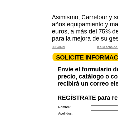
Asimismo, Carrefour y s
años equipamiento y maq
euros, a más del 75% d
para la mejora de su ge
<< Volver
Ir a la ficha
SOLICITE INFORMAC
Envíe el formulario d
precio, catálogo o c
recibirá un correo el
REGÍSTRATE para rec
Nombre:
Apellidos: