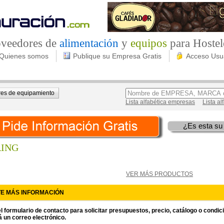
roveedores de
alimentación
y
equipos
para Hostel
Quienes somos
Publique su Empresa Gratis
Acceso Usu
es de equipamiento
Lista alfabética empresas
Lista a
¿Es esta su
RING
VER MÁS PRODUCTOS
TE MÁS INFORMACIÓN
l formulario de contacto para solicitar presupuestos, precio, catálogo o condi
á un correo electrónico.