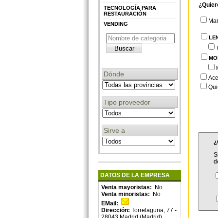
¿Quier
TECNOLOGÍA PARA
RESTAURACIÓN
Ma
VENDING
LE
MO
Dónde
Ace
Qui
Tipo proveedor
Sirve a
¿
S
d
DATOS DE LA EMPRESA
Venta mayoristas:
No
Venta minoristas:
No
EMail:
Dirección:
Torrelaguna, 77 -
28043 Madrid (Madrid)