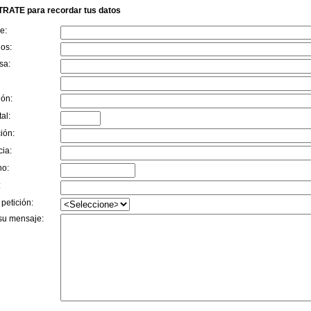
RATE para recordar tus datos
e:
dos:
sa:
ión:
al:
ión:
cia:
no:
:
 petición:
su mensaje: