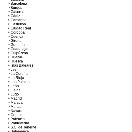
>
Barcelona
>
Burgos
>
Cáceres
>
Cádiz
>
Cantabria
>
Castellón
>
Ciudad Real
>
Córdoba
>
Cuenca
>
Girona
>
Granada
>
Guadalajara
>
Guipúzcoa
>
Huelva
>
Huesca
>
Islas Baleares
>
Jaén
>
La Coruña
>
La Rioja
>
Las Palmas
>
León
>
Lleida
>
Lugo
>
Madrid
>
Málaga
>
Murcia
>
Navarra
>
Orense
>
Palencia
>
Pontevedra
>
S.C. de Tenerife
>
Salamanca