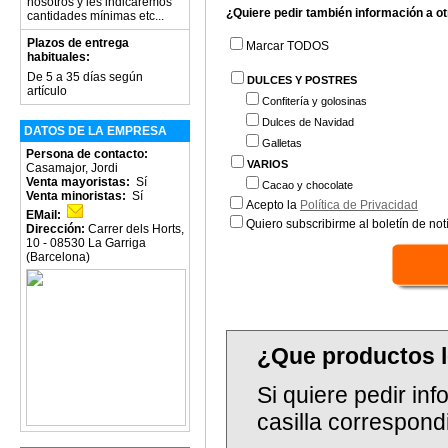
nosotros y les indicaremos
¿Quiere pedir también información a o
cantidades mínimas etc...
Plazos de entrega
Marcar TODOS
habituales:
De 5 a 35 días según
DULCES Y POSTRES
artículo
Confitería y golosinas
Dulces de Navidad
DATOS DE LA EMPRESA
Galletas
Persona de contacto:
VARIOS
Casamajor, Jordi
Venta mayoristas:
Sí
Cacao y chocolate
Venta minoristas:
Sí
Acepto la
Política de Privacidad
EMail:
Quiero subscribirme al boletín de notí
Dirección:
Carrer dels Horts,
10 - 08530 La Garriga
(Barcelona)
¿Que productos 
Si quiere pedir in
casilla correspond