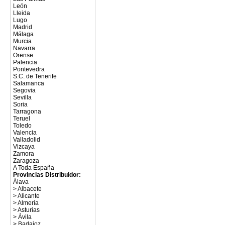
León
Lleida
Lugo
Madrid
Málaga
Murcia
Navarra
Orense
Palencia
Pontevedra
S.C. de Tenerife
Salamanca
Segovia
Sevilla
Soria
Tarragona
Teruel
Toledo
Valencia
Valladolid
Vizcaya
Zamora
Zaragoza
A Toda España
Provincias Distribuidor:
Álava
>
Albacete
>
Alicante
>
Almería
>
Asturias
>
Ávila
>
Badajoz