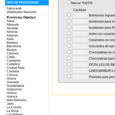
TIPO DE PROVEEDOR
Marcar TODOS
Fabricante
Cantidad
Distribuidor Nacional
Bombones logolat
Provincias Objetivo:
Álava
bombones para hot
Albacete
bombones para Re
Alicante
Almería
botes con caramel
Asturias
Ávila
Caramelos en cest
Badajoz
chocolates de lujo
Barcelona
Burgos
Chocolatinas en c
Cáceres
Cádiz
Chocolatinas para
Cantabria
Castellón
DETALLES DE BI
Ciudad Real
LINEA MINIBAR 
Córdoba
Cuenca
Piruletas para pro
Girona
Granada
Guadalajara
Guipúzcoa
Huelva
Huesca
Islas Baleares
Jaén
La Coruña
La Rioja
Las Palmas