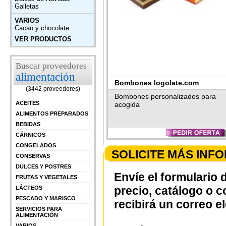
Galletas
VARIOS
Cacao y chocolate
VER PRODUCTOS
Buscar proveedores
alimentación
Bombones logolate.com
(3442 proveedores)
Bombones personalizados para
ACEITES
acogida
ALIMENTOS PREPARADOS
BEBIDAS
CÁRNICOS
CONGELADOS
SOLICITE MÁS INF
CONSERVAS
DULCES Y POSTRES
Envíe el formulario 
FRUTAS Y VEGETALES
precio, catálogo o 
LÁCTEOS
PESCADO Y MARISCO
recibirá un correo e
SERVICIOS PARA
ALIMENTACIÓN
VARIOS