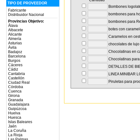
Cantidad
TIPO DE PROVEEDOR
Bombones logolat
Fabricante
bombones para hot
Distribuidor Nacional
Provincias Objetivo:
bombones para Re
Álava
botes con caramel
Albacete
Alicante
Caramelos en cest
Almería
Asturias
chocolates de lujo
Ávila
Chocolatinas en c
Badajoz
Barcelona
Chocolatinas para
Burgos
Cáceres
DETALLES DE BI
Cádiz
Cantabria
LINEA MINIBAR 
Castellón
Piruletas para pro
Ciudad Real
Córdoba
Cuenca
Girona
Granada
Guadalajara
Guipúzcoa
Huelva
Huesca
Islas Baleares
Jaén
La Coruña
La Rioja
Las Palmas