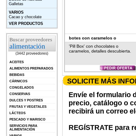
Galletas
VARIOS
Cacao y chocolate
VER PRODUCTOS
botes con caramelos o
Buscar proveedores
alimentación
chocolates
'Pill Box' con chocolates o
caramelos, detalles descubierta.
(3442 proveedores)
ACEITES
ALIMENTOS PREPARADOS
BEBIDAS
SOLICITE MÁS INF
CÁRNICOS
CONGELADOS
Envíe el formulario 
CONSERVAS
DULCES Y POSTRES
precio, catálogo o 
FRUTAS Y VEGETALES
recibirá un correo e
LÁCTEOS
PESCADO Y MARISCO
REGÍSTRATE para re
SERVICIOS PARA
ALIMENTACIÓN
VARIOS