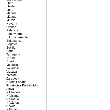
León
Lleida
Lugo
Madrid
Málaga
Murcia
Navarra
Orense
Palencia
Pontevedra
S.C. de Tenerife
Salamanca
Segovia
Sevilla
Soria
Tarragona
Teruel
Toledo
Valencia
Valladolid
Vizcaya
Zamora
Zaragoza
A Toda España
Provincias Distribuidor:
Álava
>
Albacete
>
Alicante
>
Almería
>
Asturias
>
Ávila
>
Badajoz