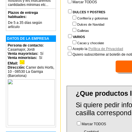
nosotros y les indicaremos
Marcar TODOS
cantidades mínimas etc...
DULCES Y POSTRES
Plazos de entrega
habituales:
Confitería y golosinas
De 5 a 35 días según
Dulces de Navidad
artículo
Galletas
VARIOS
DATOS DE LA EMPRESA
Cacao y chocolate
Persona de contacto:
Acepto la
Política de Privacidad
Casamajor, Jordi
Venta mayoristas:
Sí
Quiero subscribirme al boletín de notí
Venta minoristas:
Sí
EMail:
Dirección:
Carrer dels Horts,
10 - 08530 La Garriga
(Barcelona)
¿Que productos 
Si quiere pedir in
casilla correspond
Marcar TODOS