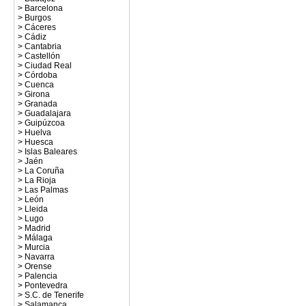
>
Barcelona
>
Burgos
>
Cáceres
>
Cádiz
>
Cantabria
>
Castellón
>
Ciudad Real
>
Córdoba
>
Cuenca
>
Girona
>
Granada
>
Guadalajara
>
Guipúzcoa
>
Huelva
>
Huesca
>
Islas Baleares
>
Jaén
>
La Coruña
>
La Rioja
>
Las Palmas
>
León
>
Lleida
>
Lugo
>
Madrid
>
Málaga
>
Murcia
>
Navarra
>
Orense
>
Palencia
>
Pontevedra
>
S.C. de Tenerife
>
Salamanca