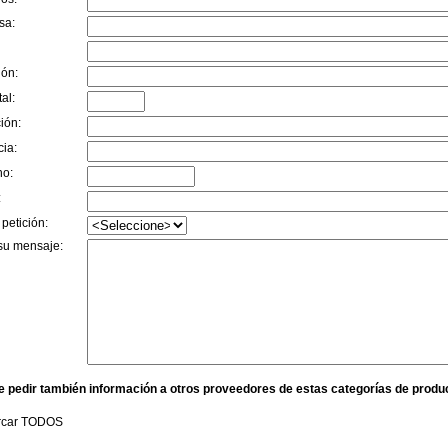
sa:
ión:
al:
ión:
cia:
no:
:
 petición:
su mensaje:
e pedir también información a otros proveedores de estas categorías de produ
rcar TODOS