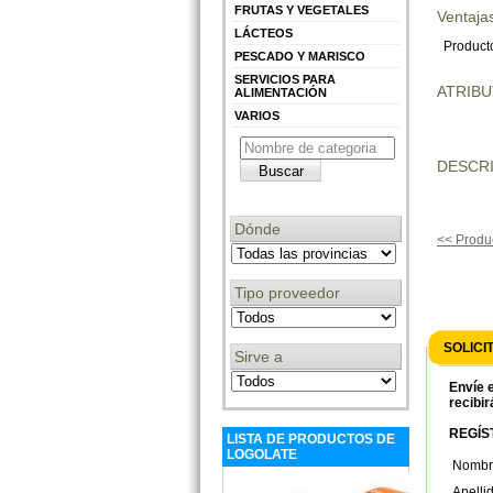
FRUTAS Y VEGETALES
Ventajas
LÁCTEOS
Producto
PESCADO Y MARISCO
SERVICIOS PARA
ATRIB
ALIMENTACIÓN
VARIOS
DESCRI
Dónde
<< Produc
Tipo proveedor
SOLICI
Sirve a
Envíe e
recibir
REGÍST
LISTA DE PRODUCTOS DE
LOGOLATE
Nombr
Apelli