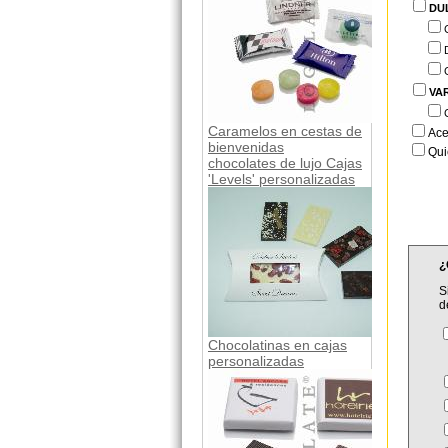
DU
VA
Caramelos en cestas de
Ace
bienvenidas
Qui
chocolates de lujo Cajas
'Levels' personalizadas
¿
S
d
Chocolatinas en cajas
personalizadas