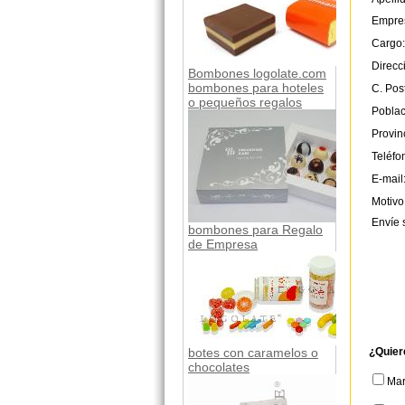
Empre
Cargo:
Direcc
Bombones logolate.com
bombones para hoteles
C. Post
o pequeños regalos
Poblac
Provin
Teléfo
E-mail
Motivo
Envíe 
bombones para Regalo
de Empresa
¿Quier
botes con caramelos o
chocolates
Ma