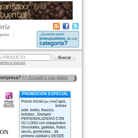
ería
arios
lfabética marcas
 empresa?
>> Actualice sus datos
PROMOCIÓN ESPECIAL
Precio inicial:
Cajas,
(sin IVA)
bolsas
yute, botes, frascos,
bolsitas...Siempre
PERSONALIZADAS CON
SU LOGO con estupendos
chocolates, galletas, frutos
CON
secos, gominolas... de
primera calidad y DESDE