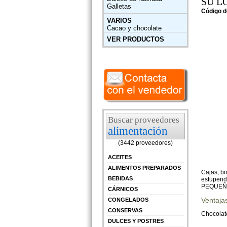
SU L
Galletas
Código d
VARIOS
Cacao y chocolate
VER PRODUCTOS
Buscar proveedores
alimentación
(3442 proveedores)
ACEITES
ALIMENTOS PREPARADOS
Cajas, b
BEBIDAS
estupendo
PEQUEÑ
CÁRNICOS
Ventaja
CONGELADOS
CONSERVAS
Chocolate
DULCES Y POSTRES