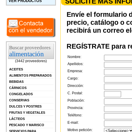
SOLICITE MÁS INF
VER PRODUCTOS
Envíe el formulario 
precio, catálogo o 
recibirá un correo e
REGÍSTRATE para re
Buscar proveedores
alimentación
Nombre:
(3442 proveedores)
Apellidos:
ACEITES
Empresa:
ALIMENTOS PREPARADOS
Cargo:
BEBIDAS
Dirección:
CÁRNICOS
C. Postal:
CONGELADOS
CONSERVAS
Población:
DULCES Y POSTRES
Provincia:
FRUTAS Y VEGETALES
Teléfono:
LÁCTEOS
E-mail:
PESCADO Y MARISCO
Motivo petición:
SERVICIOS PARA