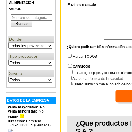
ALIMENTACIÓN
Envíe su mensaje:
VARIOS
Dónde
¿Quiere pedir también información a o
Tipo proveedor
Marcar TODOS
CÁRNICOS
Sirve a
Carne, despojos y elaborados cárnico
Acepto la
Política de Privacidad
Quiero subscribirme al boletín de notí
DATOS DE LA EMPRESA
Venta mayoristas:
No
Venta minoristas:
No
EMail:
Dirección:
Carretera, 1 -
¿Que productos 
18452 JUVILES (Granada)
S.A.?