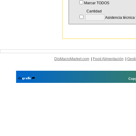
Marcar TODOS
Cantidad
Asistencia técnica
DisMacroMarket.com
|
Food Alimentación
|
Gesti
Copy