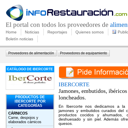
El portal con todos los proveedores de
alimen
Home
Noticias
Reportajes
Quienes somos
Publi
Boletín noticias
Proveedores de alimentación
Proveedores de equipamiento
CATÁLOGO DE IBERCORTE
IBERCORTE
Jamones, embutidos, ibéricos 
loncheados.
PRODUCTOS DE
IBERCORTE POR
CATEGORÍAS
En Ibercorte nos dedicamos a la 
jamones y embutidos curados del ce
CÁRNICOS
productos cocidos y ahumados, 
Carne, despojos y
deshuesado y sin piel. Además ofre
elaborados cárnicos
quesos.