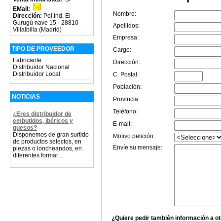
EMail:
Nombre:
Dirección:
Pol.Ind. El
Gurugú nave 15 - 28810
Apellidos:
Villalbilla (Madrid)
Empresa:
TIPO DE PROVEEDOR
Cargo:
Fabricante
Dirección:
Distribuidor Nacional
Distribuidor Local
C. Postal:
Población:
NOTICIAS
Provincia:
Teléfono:
¿Eres distribuidor de
embutidos, ibéricos y
E-mail:
quesos?
Disponemos de gran surtido
Motivo petición:
de productos selectos, en
Envíe su mensaje:
piezas o loncheandos, en
diferentes format ...
¿Quiere pedir también información a o