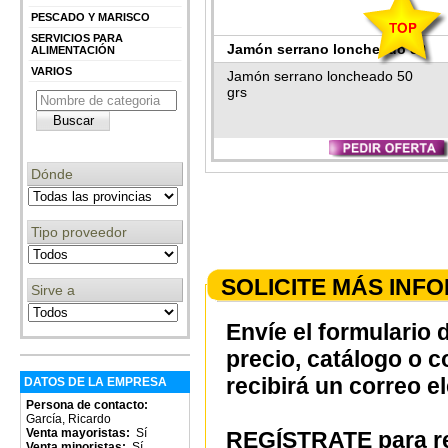
PESCADO Y MARISCO
SERVICIOS PARA
Jamón serrano loncheado 50
ALIMENTACIÓN
VARIOS
grs
Jamón serrano loncheado 50
grs
Dónde
Tipo proveedor
SOLICITE MÁS INF
Sirve a
Envíe el formulario 
precio, catálogo o 
recibirá un correo e
DATOS DE LA EMPRESA
Persona de contacto:
García, Ricardo
Venta mayoristas:
Sí
REGÍSTRATE para re
Venta minoristas:
Sí