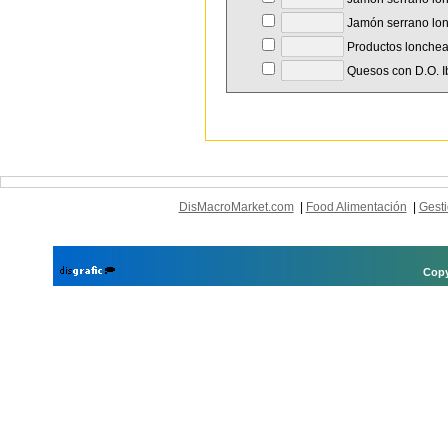
Jamón serrano lon
Productos lonchea
Quesos con D.O. I
DisMacroMarket.com
|
Food Alimentación
|
Gesti
Copy