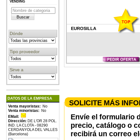
VENDING
EUROSILLA
Dónde
Tipo proveedor
Sirve a
DATOS DE LA EMPRESA
SOLICITE MÁS INF
Venta mayoristas:
No
Venta minoristas:
No
Envíe el formulario 
EMail:
Dirección:
DE L'OR 28 POL.
precio, catálogo o 
IND. LA CLOTA - 08290
CERDANYOLA DEL VALLES
recibirá un correo e
(Barcelona)