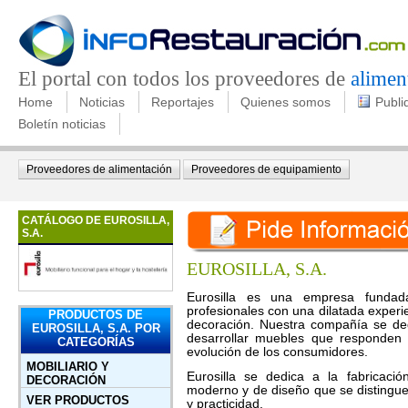
El portal con todos los proveedores de
alimen
Home
Noticias
Reportajes
Quienes somos
Publi
Boletín noticias
Proveedores de alimentación
Proveedores de equipamiento
CATÁLOGO DE EUROSILLA,
S.A.
EUROSILLA, S.A.
Eurosilla es una empresa fund
profesionales con una dilatada experi
PRODUCTOS DE
decoración. Nuestra compañía se de
EUROSILLA, S.A. POR
desarrollar muebles que responden 
CATEGORÍAS
evolución de los consumidores.
MOBILIARIO Y
Eurosilla se dedica a la fabricaci
DECORACIÓN
moderno y de diseño que se distingue
VER PRODUCTOS
y practicidad.