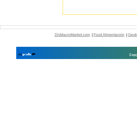
DisMacroMarket.com
|
Food Alimentación
|
Gesti
Copy