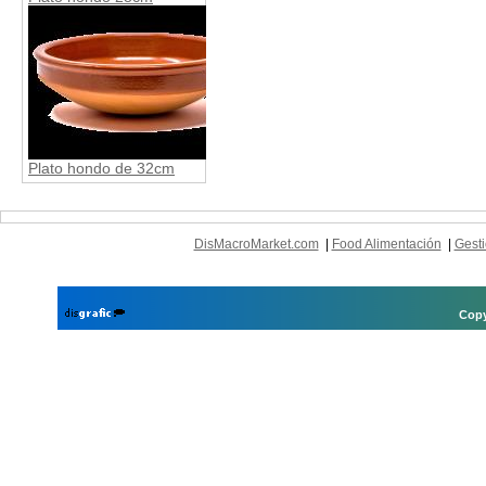
Plato hondo de 32cm
DisMacroMarket.com
|
Food Alimentación
|
Gesti
Copy