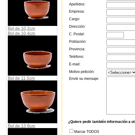
Apellidos:
Empresa:
Cargo:
Dirección:
Bol de 10,2cm
Bol de 10,4cm
C. Postal:
Población:
Provincia:
Teléfono:
E-mail:
Motivo petición:
Bol de 11,5cm
Envíe su mensaje:
¿Quiere pedir también información a o
Bol de 13,8cm
Marcar TODOS