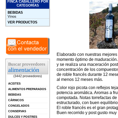
FINCA CABALLERO POR
CATEGORÍAS
BEBIDAS
Vinos
VER PRODUCTOS
Elaborado con nuestras mejores 
momento óptimo de maduración. 
Buscar proveedores
y se realiza una maceración pos
alimentación
concentración de los compuestos
de roble francés durante 12 mese
(3442 proveedores)
al menos 12 meses más.
ACEITES
Color rojo picota con reflejos t
ALIMENTOS PREPARADOS
potencia aromática. Aromas a frut
BEBIDAS
compotada. Notas torrefactas de
CÁRNICOS
estructurado, con buen equilibri
CONGELADOS
El roble francés es el gran prot
CONSERVAS
Buen recorrido y post gusto muy 
DULCES Y POSTRES