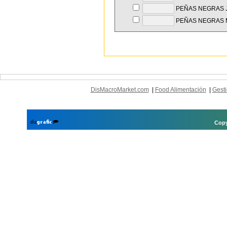
PEÑAS NEGRAS 
PEÑAS NEGRAS
DisMacroMarket.com
|
Food Alimentación
|
Gesti
Copy