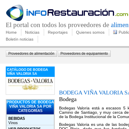
El portal con todos los proveedores de
alimen
Home
Noticias
Reportajes
Quienes somos
Publi
Boletín noticias
Proveedores de alimentación
Proveedores de equipamiento
CATÁLOGO DE BODEGA
VIÑA VALORIA SA
BODEGA VIÑA VALORIA S
Bodega
PRODUCTOS DE BODEGA
VIÑA VALORIA SA POR
Bodegas Valoria está a escasos 5 k
CATEGORÍAS
Camino de Santiago, y muy cerca del
de la Bodega Institucional de la Com
BEBIDAS
Vinos
Bodegas Valoria es una de las bodeg
DOC Rioja, dado que fue fundada p