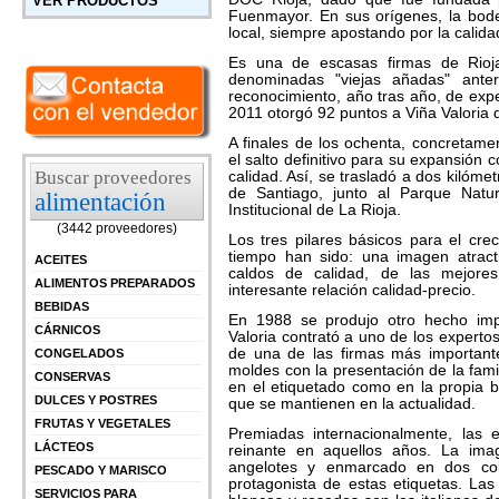
VER PRODUCTOS
Fuenmayor. En sus orígenes, la bod
local, siempre apostando por la calida
Es una de escasas firmas de Rioja
denominadas "viejas añadas" ante
reconocimiento, año tras año, de exp
2011 otorgó 92 puntos a Viña Valoria 
A finales de los ochenta, concretame
el salto definitivo para su expansión
Buscar proveedores
calidad. Así, se trasladó a dos kilóm
de Santiago, junto al Parque Natu
alimentación
Institucional de La Rioja.
(3442 proveedores)
Los tres pilares básicos para el crec
tiempo han sido: una imagen atracti
ACEITES
caldos de calidad, de las mejore
ALIMENTOS PREPARADOS
interesante relación calidad-precio.
BEBIDAS
En 1988 se produjo otro hecho imp
CÁRNICOS
Valoria contrató a uno de los experto
de una de las firmas más important
CONGELADOS
moldes con la presentación de la famil
CONSERVAS
en el etiquetado como en la propia bo
DULCES Y POSTRES
que se mantienen en la actualidad.
FRUTAS Y VEGETALES
Premiadas internacionalmente, las 
LÁCTEOS
reinante en aquellos años. La ima
angelotes y enmarcado en dos co
PESCADO Y MARISCO
protagonista de estas etiquetas. Las 
SERVICIOS PARA