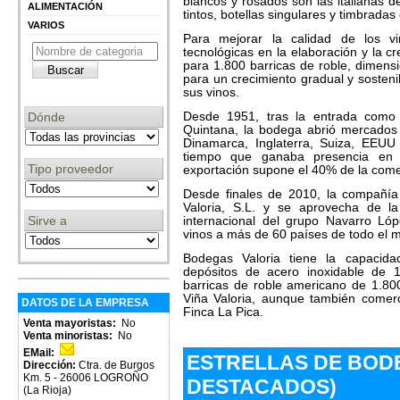
blancos y rosados son las italianas de
ALIMENTACIÓN
tintos, botellas singulares y timbradas 
VARIOS
Para mejorar la calidad de los vi
tecnológicas en la elaboración y la 
para 1.800 barricas de roble, dimens
para un crecimiento gradual y sosteni
sus vinos.
Desde 1951, tras la entrada como s
Dónde
Quintana, la bodega abrió mercados
Dinamarca, Inglaterra, Suiza, EEUU 
tiempo que ganaba presencia en 
Tipo proveedor
exportación supone el 40% de la comer
Desde finales de 2010, la compañí
Valoria, S.L. y se aprovecha de la
Sirve a
internacional del grupo Navarro Ló
vinos a más de 60 países de todo el 
Bodegas Valoria tiene la capacid
depósitos de acero inoxidable de 1
barricas de roble americano de 1.80
Viña Valoria, aunque también comerc
DATOS DE LA EMPRESA
Finca La Pica.
Venta mayoristas:
No
Venta minoristas:
No
EMail:
ESTRELLAS DE BOD
Dirección:
Ctra. de Burgos
Km. 5 - 26006 LOGROÑO
DESTACADOS)
(La Rioja)