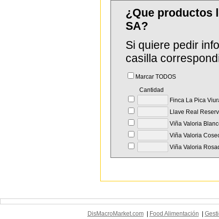
¿Que productos 
SA?
Si quiere pedir in
casilla correspond
Marcar TODOS
Cantidad
Finca La Pica Viur
Llave Real Reser
Viña Valoria Blan
Viña Valoria Cose
Viña Valoria Rosa
DisMacroMarket.com
|
Food Alimentación
|
Gesti