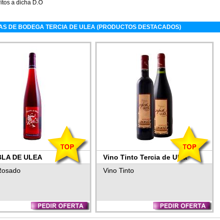
itos a dicha D.O
AS DE BODEGA TERCIA DE ULEA (PRODUCTOS DESTACADOS)
LA DE ULEA
Vino Tinto Tercia de Ulea
Crianza 2007
Rosado
Vino Tinto