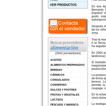
VER PRODUCTOS
En esa épo
Bernardo E
Español" r
gusto, esp
extranjeros
Después de
de los viñ
zona.
Tras la mue
Buscar proveedores
ll, la Ter
ha seguido
alimentación
En 2004 po
(3442 proveedores)
tardicional
ACEITES
El traslad
ALIMENTOS PREPARADOS
maquinaria
producción
BEBIDAS
CÁRNICOS
La producc
de forma qu
CONGELADOS
terreno. L
CONSERVAS
permite la
coupage, or
DULCES Y POSTRES
En la actu
FRUTAS Y VEGETALES
vinos dulce
LÁCTEOS
La bodega 
PESCADO Y MARISCO