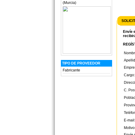
(Murcia)
SOLICI
Envíe e
recibir
REGÍST
Nombr
Apelli
TIPO DE PROVEEDOR
Empre
Fabricante
Cargo:
Direcc
C. Post
Poblac
Provin
Teléfo
E-mail
Motivo
Envíe 