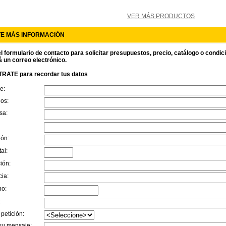
VER MÁS PRODUCTOS
TE MÁS INFORMACIÓN
l formulario de contacto para solicitar presupuestos, precio, catálogo o condi
á un correo electrónico.
RATE para recordar tus datos
e:
dos:
sa:
ión:
al:
ión:
cia:
no:
:
 petición:
su mensaje: