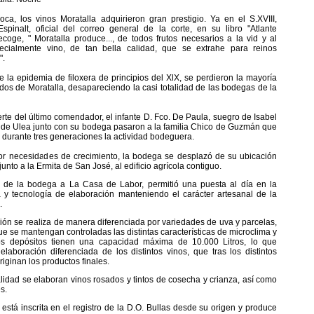
ca, los vinos Moratalla adquirieron gran prestigio. Ya en el S.XVIII,
spinalt, oficial del correo general de la corte, en su libro "Atlante
ecoge, " Moratalla produce..., de todos frutos necesarios a la vid y al
ecialmente vino, de tan bella calidad, que se extrahe para reinos
".
 la epidemia de filoxera de principios del XlX, se perdieron la mayoría
edos de Moratalla, desapareciendo la casi totalidad de las bodegas de la
rte del último comendador, el infante D. Fco. De Paula, suegro de Isabel
cia de Ulea junto con su bodega pasaron a la familia Chico de Guzmán que
 durante tres generaciones la actividad bodeguera.
r necesidades de crecimiento, la bodega se desplazó de su ubicación
 junto a la Ermita de San José, al edificio agrícola contiguo.
o de la bodega a La Casa de Labor, permitió una puesta al día en la
 y tecnología de elaboración manteniendo el carácter artesanal de la
.
ión se realiza de manera diferenciada por variedades de uva y parcelas,
e se mantengan controladas las distintas características de microclima y
os depósitos tienen una capacidad máxima de 10.000 Litros, lo que
 elaboración diferenciada de los distintos vinos, que tras los distintos
iginan los productos finales.
alidad se elaboran vinos rosados y tintos de cosecha y crianza, así como
s.
está inscrita en el registro de la D.O. Bullas desde su origen y produce