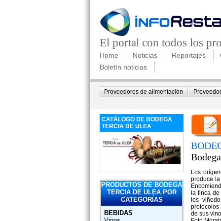
El portal con todos los p
Home
Noticias
Reportajes
Boletín noticias
Proveedores de alimentación
Proveedor
CATÁLOGO DE BODEGA
TERCIA DE ULEA
BODEG
Bodega
Los orígen
produce la
PRODUCTOS DE BODEGA
Encomienda
TERCIA DE ULEA POR
la finca d
CATEGORÍAS
los viñed
protocolos 
BEBIDAS
de sus vino
Vinos
Foto Morat