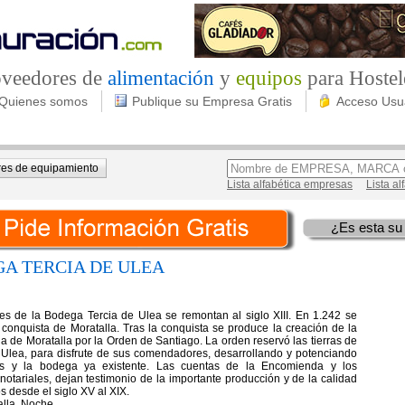
roveedores de
alimentación
y
equipos
para Hostel
Quienes somos
Publique su Empresa Gratis
Acceso Usu
es de equipamiento
Lista alfabética empresas
Lista a
¿Es esta su
A TERCIA DE ULEA
es de la Bodega Tercia de Ulea se remontan al siglo XIII. En 1.242 se
 conquista de Moratalla. Tras la conquista se produce la creación de la
 de Moratalla por la Orden de Santiago. La orden reservó las tierras de
e Ulea, para disfrute de sus comendadores, desarrollando y potenciando
os y la bodega ya existente. Las cuentas de la Encomienda y los
notariales, dejan testimonio de la importante producción y de la calidad
s desde el siglo XV al XIX.
alla. Noche