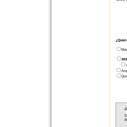
¿Quier
Ma
BE
Ace
Qui
¿
S
d