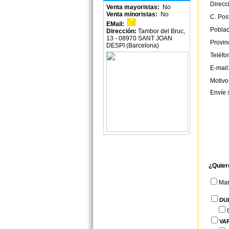
Direcc
Venta mayoristas:
No
Venta minoristas:
No
C. Post
EMail:
Poblac
Dirección:
Tambor del Bruc,
13 - 08970 SANT JOAN
Provin
DESPI (Barcelona)
Teléfo
E-mail
Motivo
Envíe 
¿Quier
Ma
DU
VA