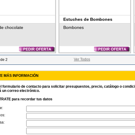
Estuches de Bombones
de chocolate
Bombones
Ver Todos
 de 2
TE MÁS INFORMACIÓN
l formulario de contacto para solicitar presupuestos, precio, catálogo o condi
á un correo electrónico.
RATE para recordar tus datos
e:
dos:
sa: