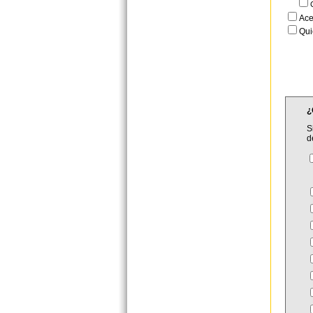
Ace
Qui
¿
S
d