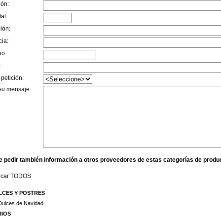
ión:
al:
ión:
cia:
no:
:
 petición:
su mensaje:
e pedir también información a otros proveedores de estas categorías de produ
rcar TODOS
LCES Y POSTRES
Dulces de Navidad
RIOS