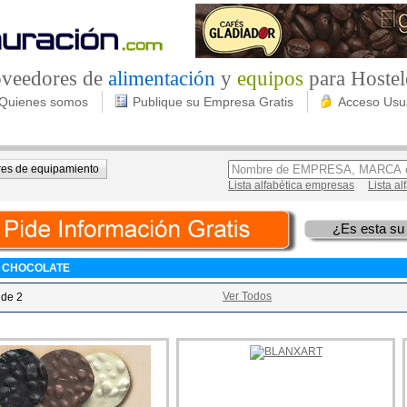
roveedores de
alimentación
y
equipos
para Hostel
Quienes somos
Publique su Empresa Gratis
Acceso Usu
es de equipamiento
Lista alfabética empresas
Lista a
¿Es esta su
 CHOCOLATE
Ver Todos
 de 2