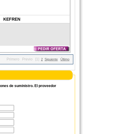
KEFREN
Primero
Previo
[1]
2
Siguiente
Último
ciones de suministro. El proveedor