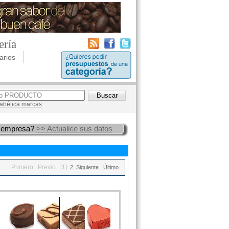
ería
arios
lfabética marcas
 empresa?
>> Actualice sus datos
Primero
Previo
[1]
2
Siguiente
Último