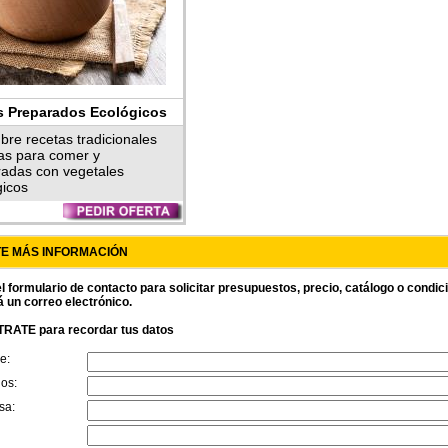
s Preparados Ecológicos
san
bre recetas tradicionales
tas para comer y
radas con vegetales
gicos
TE MÁS INFORMACIÓN
l formulario de contacto para solicitar presupuestos, precio, catálogo o condi
á un correo electrónico.
RATE para recordar tus datos
e:
dos:
sa: