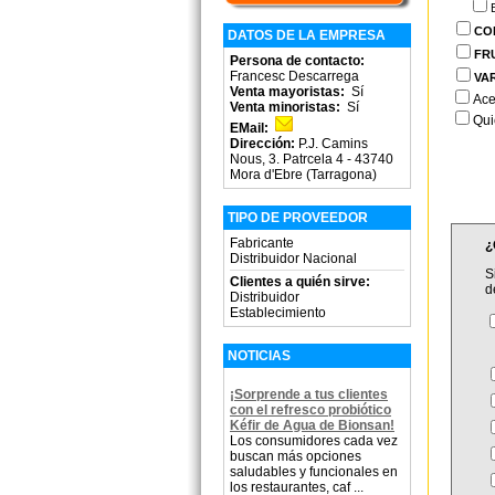
CO
DATOS DE LA EMPRESA
FR
Persona de contacto:
Francesc Descarrega
VA
Venta mayoristas:
Sí
Ace
Venta minoristas:
Sí
Qui
EMail:
Dirección:
P.J. Camins
Nous, 3. Patrcela 4 - 43740
Mora d'Ebre (Tarragona)
TIPO DE PROVEEDOR
Fabricante
¿
Distribuidor Nacional
S
Clientes a quién sirve:
d
Distribuidor
Establecimiento
NOTICIAS
¡Sorprende a tus clientes
con el refresco probiótico
Kéfir de Agua de Bionsan!
Los consumidores cada vez
buscan más opciones
saludables y funcionales en
los restaurantes, caf ...