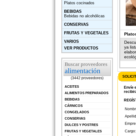
Platos cocinados
BEBIDAS
Bebidas no alcohólicas
CONSERVAS
FRUTAS Y VEGETALES
Plato
VARIOS
Bion
Descu
ya lis
VER PRODUCTOS
elabo
ecoló
Buscar proveedores
alimentación
SOLICI
(3442 proveedores)
ACEITES
Envíe e
recibir
ALIMENTOS PREPARADOS
BEBIDAS
REGÍST
CÁRNICOS
Nombr
CONGELADOS
Apelli
CONSERVAS
Empre
DULCES Y POSTRES
Cargo:
FRUTAS Y VEGETALES