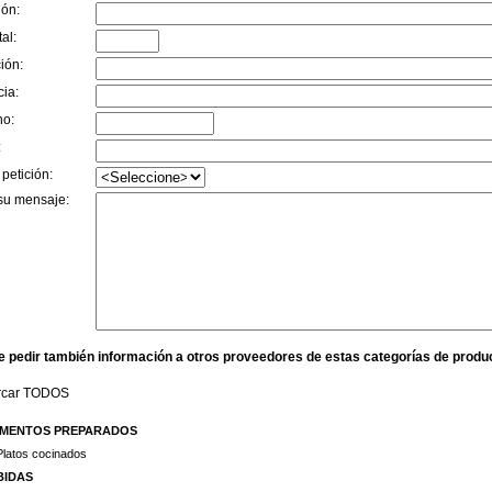
ión:
al:
ión:
cia:
no:
:
 petición:
su mensaje:
e pedir también información a otros proveedores de estas categorías de produ
rcar TODOS
IMENTOS PREPARADOS
Platos cocinados
BIDAS