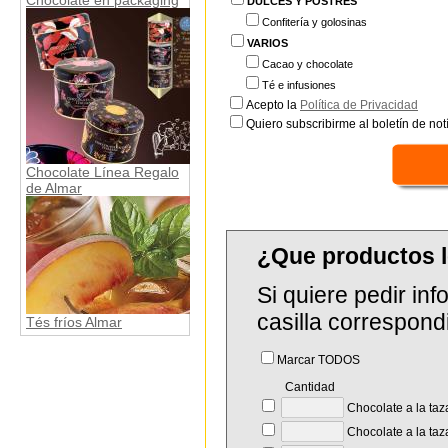
DULCES Y POSTRES
Confitería y golosinas
VARIOS
Cacao y chocolate
Té e infusiones
Acepto la
Política de Privacidad
Quiero subscribirme al boletín de notí
Chocolate Línea Regalo
de Almar
¿Que productos 
Si quiere pedir in
casilla correspond
Tés fríos Almar
Marcar TODOS
Cantidad
Chocolate a la taz
Chocolate a la taz