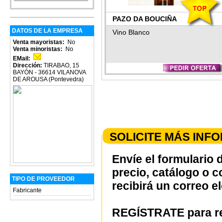
PAZO DA BOUCIÑA
DATOS DE LA EMPRESA
Vino Blanco
Venta mayoristas:
No
Venta minoristas:
No
EMail:
Dirección:
TIRABAO, 15
BAYÓN - 36614 VILANOVA
DE AROUSA (Pontevedra)
SOLICITE MÁS INF
Envíe el formulario 
precio, catálogo o 
TIPO DE PROVEEDOR
recibirá un correo e
Fabricante
REGÍSTRATE para re