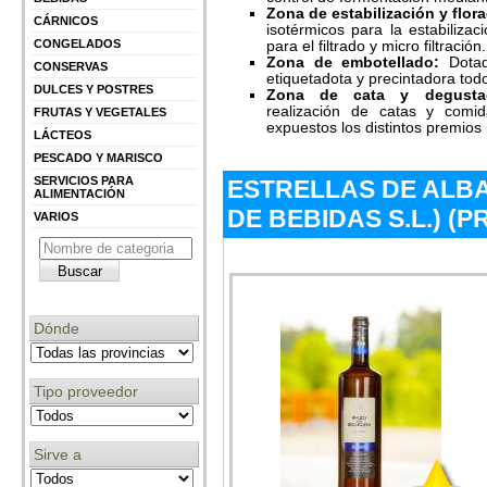
Zona de estabilización y flor
CÁRNICOS
isotérmicos para la estabilizaci
CONGELADOS
para el filtrado y micro filtración.
Zona de embotellado:
Dotad
CONSERVAS
etiquetadota y precintadora tod
DULCES Y POSTRES
Zona de cata y degust
realización de catas y comi
FRUTAS Y VEGETALES
expuestos los distintos premios 
LÁCTEOS
PESCADO Y MARISCO
SERVICIOS PARA
ESTRELLAS DE ALB
ALIMENTACIÓN
DE BEBIDAS S.L.) 
VARIOS
Dónde
Tipo proveedor
Sirve a