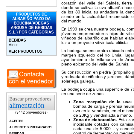
corazón del valle del Salnés, tierra 
donde se cultiva la uva albariña ha
de los 80 inicia su andadura la den
PRODUCTOS DE
siendo en la actualidad reconocido 
ALBARIÑO PAZO DA
del mundo.
BOUCIÑA(ADEGAS
AROUSA DE BEBIDAS
En 1999 se crea nuestra bodega, como 
S.L.) POR CATEGORÍAS
jóvenes emprendedores hijos de vitic
viñedos de albariño que habían elab
BEBIDAS
luz a un proyecto vitivinícola elitista.
Vinos
La bodega se encuentra ubicada entre
VER PRODUCTOS
margen izquierdo del río Umia, luga
ayuntamiento de Villanueva de Arou
pleno epicentro del valle del Salnés.
Su construcción en piedra (propiaño 
y rodeada de viñedos y jardines, dánd
solariega gallega.
La bodega ocupa una superficie de 7
en una serie de zonas:
Buscar proveedores
Zona recepción de la uva
alimentación
bomba de carga y prensa neumá
uva en la vendimia, en el mismo
(3442 proveedores)
de 20Kg y vendimiada a mano.
Zona de elaboración:
Esta zon
ACEITES
inoxidable dotadas con camisa
ALIMENTOS PREPARADOS
cada una de 5.000 L y conecta
control de fermentación median
BEBIDAS