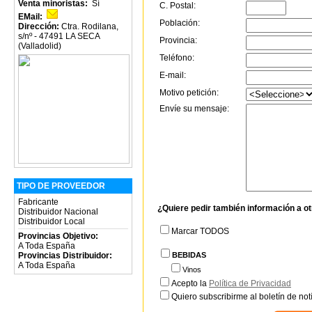
Venta minoristas:
Sí
C. Postal:
EMail:
Población:
Dirección:
Ctra. Rodilana,
s/nº - 47491 LA SECA
Provincia:
(Valladolid)
Teléfono:
E-mail:
Motivo petición:
Envíe su mensaje:
TIPO DE PROVEEDOR
Fabricante
¿Quiere pedir también información a o
Distribuidor Nacional
Distribuidor Local
Marcar TODOS
Provincias Objetivo:
A Toda España
BEBIDAS
Provincias Distribuidor:
A Toda España
Vinos
Acepto la
Política de Privacidad
Quiero subscribirme al boletín de notí