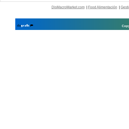
DisMacroMarket.com
|
Food Alimentación
|
Gesti
Copy