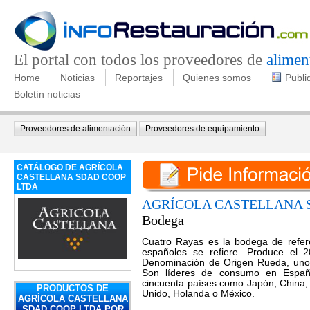
El portal con todos los proveedores de
alimen
Home
Noticias
Reportajes
Quienes somos
Publi
Boletín noticias
Proveedores de alimentación
Proveedores de equipamiento
CATÁLOGO DE AGRÍCOLA
CASTELLANA SDAD COOP
LTDA
AGRÍCOLA CASTELLANA 
Bodega
Cuatro Rayas es la bodega de refere
españoles se refiere. Produce el 
Denominación de Origen Rueda, unos 
Son líderes de consumo en Espa
cincuenta países como Japón, China,
PRODUCTOS DE
Unido, Holanda o México.
AGRÍCOLA CASTELLANA
SDAD COOP LTDA POR