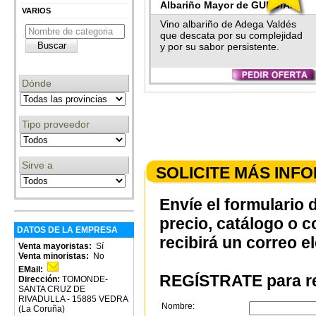
Albariño Mayor de GUNDIAN
VARIOS
Vino albariño de Adega Valdés
que descata por su complejidad
y por su sabor persistente.
Dónde
Tipo proveedor
Sirve a
SOLICITE MÁS INF
Envíe el formulario 
precio, catálogo o 
DATOS DE LA EMPRESA
recibirá un correo e
Venta mayoristas:
Sí
Venta minoristas:
No
EMail:
REGÍSTRATE para re
Dirección:
TOMONDE-
SANTA CRUZ DE
RIVADULLA - 15885 VEDRA
Nombre:
(La Coruña)