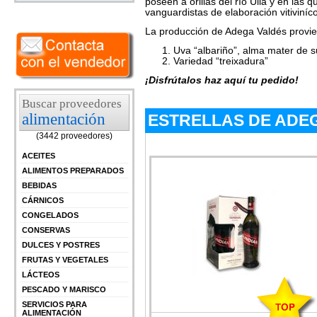
poseen a orillas del río Ulla y en las 
vanguardistas de elaboración vitiviníco
La producción de Adega Valdés provie
Uva “albariño”, alma mater de 
Variedad “treixadura”
¡Disfrútalos haz aquí tu pedido!
Buscar proveedores
alimentación
ESTRELLAS DE ADEG
(3442 proveedores)
ACEITES
ALIMENTOS PREPARADOS
BEBIDAS
CÁRNICOS
CONGELADOS
CONSERVAS
DULCES Y POSTRES
FRUTAS Y VEGETALES
LÁCTEOS
PESCADO Y MARISCO
SERVICIOS PARA
ALIMENTACIÓN