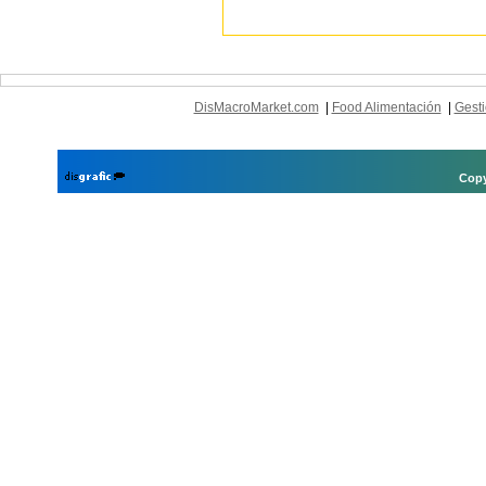
DisMacroMarket.com
|
Food Alimentación
|
Gesti
Copy