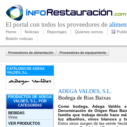
El portal con todos los proveedores de
alimen
Home
Noticias
Reportajes
Quienes somos
Publi
Boletín noticias
Proveedores de alimentación
Proveedores de equipamiento
CATÁLOGO DE ADEGA
VALDES, S.L.
ADEGA VALDES, S.L.
Bodega de Rias Baixas
PRODUCTOS DE ADEGA
VALDES, S.L. POR
CATEGORÍAS
Como bodega, Adega Valdés e
Denominación de Origen Rias Baix
BEBIDAS
familia que trabaja desde hace má
Vinos
luz albariños, vinos blancos y ti
VER PRODUCTOS
Estos vinos surgen de las veinte hec