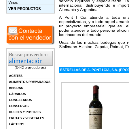
servicio riguroso y especializado. 
Vinos
internacional, distribuyendo e imp
VER PRODUCTOS
Alemania y Argentina.
A Pont I Cia atiende a toda una
especializadas, y a todo aquel amant
un proyecto empresarial, que es el
poder atender a todo persona aficion
los rincones del mundo.
Unas de las muchas bodegas que re
Stallmann-Hiestan, Zapata, Raimat, Fé
Buscar proveedores
alimentación
(3442 proveedores)
ESTRELLAS DE A. PONT I CIA, S.A. (
ACEITES
ALIMENTOS PREPARADOS
BEBIDAS
CÁRNICOS
CONGELADOS
CONSERVAS
DULCES Y POSTRES
FRUTAS Y VEGETALES
LÁCTEOS