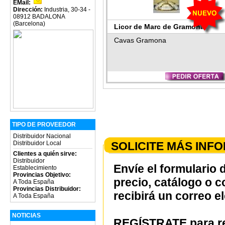
EMail:
Dirección:
Industria, 30-34 -
08912 BADALONA
(Barcelona)
Licor de Marc de Gramona
Cavas Gramona
TIPO DE PROVEEDOR
Distribuidor Nacional
SOLICITE MÁS INF
Distribuidor Local
Clientes a quién sirve:
Distribuidor
Envíe el formulario 
Establecimiento
Provincias Objetivo:
precio, catálogo o 
A Toda España
Provincias Distribuidor:
recibirá un correo e
A Toda España
NOTICIAS
REGÍSTRATE para re