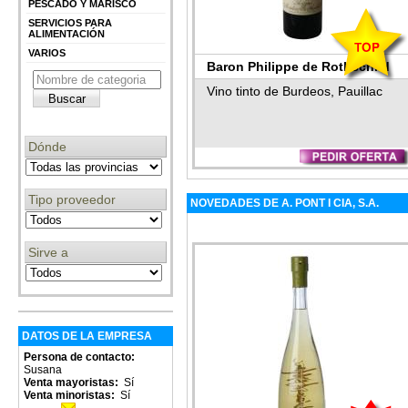
PESCADO Y MARISCO
SERVICIOS PARA
ALIMENTACIÓN
VARIOS
Baron Philippe de Rothschild
Chateau Mouton Rothschild
Vino tinto de Burdeos, Pauillac
1945
Dónde
Tipo proveedor
NOVEDADES DE A. PONT I CIA, S.A.
Sirve a
DATOS DE LA EMPRESA
Persona de contacto:
Susana
Venta mayoristas:
Sí
Venta minoristas:
Sí