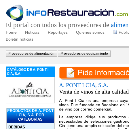
El portal con todos los proveedores de
alimen
Home
Noticias
Reportajes
Quienes somos
Publi
Boletín noticias
Proveedores de alimentación
Proveedores de equipamiento
CATÁLOGO DE A. PONT I
CIA, S.A.
A. PONT I CIA, S.A.
Venta de vinos de alta calidad
A. Pont I Cia es una empresa cuya 
vinos. Fue fundada en Badalona en 19
de vino por correo comercial.
PRODUCTOS DE A. PONT
I CIA, S.A. POR
La empresa dirige sus productos 
CATEGORÍAS
necesidades de selecciones gastronó
Cia tiene una amplia selección del m
BEBIDAS